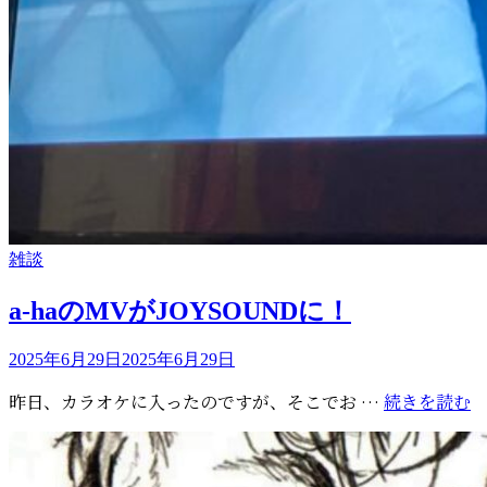
し
込
み
忘
れ
て
い
た
人
へ
カ
雑談
テ
ゴ
a-haのMVがJOYSOUNDに！
リ
ー
投
2025年6月29日
2025年6月29日
稿
a-
昨日、カラオケに入ったのですが、そこでお …
続きを読む
日:
h
の
M