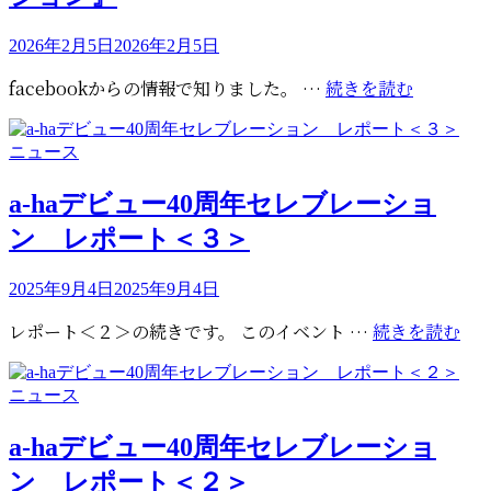
ス
い
ト
て
投
2026年2月5日
2026年2月5日
公
稿
今
facebookからの情報で知りました。 …
続きを読む
開
日:
年
の
カ
ニュース
Record
テ
Store
ゴ
a-haデビュー40周年セレブレーショ
Day
リ
ン レポート＜３＞
は
ー
4
月
投
2025年9月4日
2025年9月4日
稿
18
a-
レポート＜２＞の続きです。 このイベント …
続きを読む
日:
日！
ha
a-
デ
ha
カ
ニュース
ビ
は
テ
ュ
『Analog
ゴ
a-haデビュー40周年セレブレーショ
ー
20
リ
ン レポート＜２＞
40
ー
周