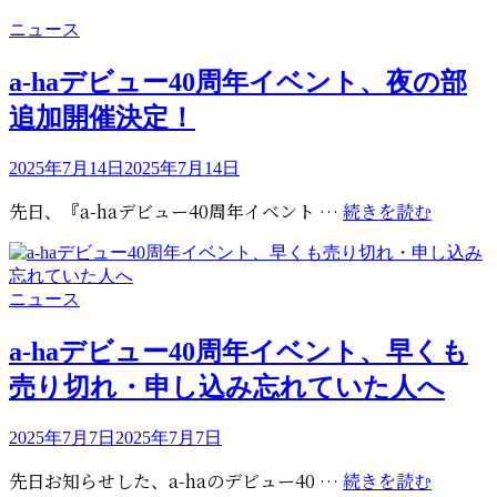
カ
ニュース
テ
ゴ
a-haデビュー40周年イベント、夜の部
リ
追加開催決定！
ー
投
2025年7月14日
2025年7月14日
稿
a-
先日、『a-haデビュー40周年イベント …
続きを読む
日:
ha
デ
ビ
カ
ニュース
ュ
テ
ー
ゴ
a-haデビュー40周年イベント、早くも
40
リ
売り切れ・申し込み忘れていた人へ
周
ー
年
投
イ
2025年7月7日
2025年7月7日
稿
ベ
a-
先日お知らせした、a-haのデビュー40 …
続きを読む
日:
ン