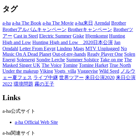
テ
タグ
ゴ
リ
ー
a-ha
a-ha The Book
a-ha The Movie
a-ha来日
Arendal
Brother
Brotherアルバムキャンペーン
Brotherキャンペーン
Brotherツ
アー
Cast in Steel
Electric Summer
Giske
Hjemkomst
Hunting
High and Low
Hunting High and Low 2020日本公演
Jan
Omdahl
Letter From Egypt
Lindmo
Mags
MTV Unplugged
No
Music On A Dead Planet
Out-of-my-hands
Ready Player One
Solen
Energi
Solenergi
Sondre Lerche
Summer Solstice
Take on me
The
Masked Singer UK
The Voice
Tomine
Tomine Harket
True North
Under the makeup
Viking
Vogts_villa
Vuggevise
Wild Seed
ノルウ
ェー夏フェス
ライブ中継
世界ツアー
来日公演2020
来日公演
2022
環境問題
霧の王子
Links
a-ha公式サイト
a-ha Official Web Site
a-ha関連サイト