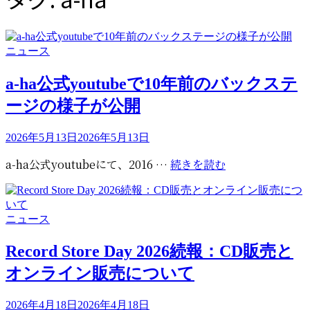
カ
ニュース
テ
ゴ
a-ha公式youtubeで10年前のバックステ
リ
ージの様子が公開
ー
投
2026年5月13日
2026年5月13日
稿
a-
a-ha公式youtubeにて、2016 …
続きを読む
日:
ha
公
式
カ
ニュース
youtube
テ
で
ゴ
Record Store Day 2026続報：CD販売と
10
リ
オンライン販売について
年
ー
前
投
の
2026年4月18日
2026年4月18日