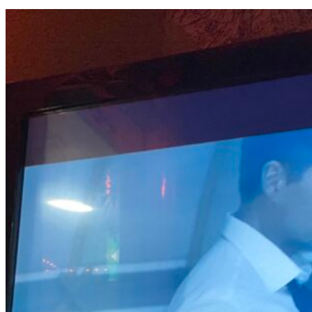
ha
ト、
デ
夜
ビ
の
ュ
部
ー
追
40
加
周
開
年
催
イ
決
ベ
定！
ン
ト、
早
く
も
売
り
切
れ・
申