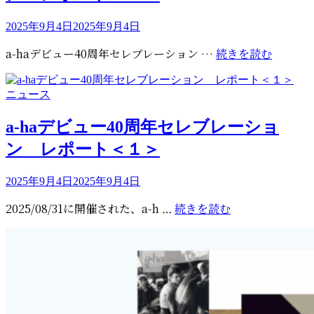
周
年
年
投
2025年9月4日
2025年9月4日
デ
稿
セ
ラ
a-
a-haデビュー40周年セレブレーション …
続きを読む
日:
レ
ッ
ha
ブ
ク
デ
レ
カ
ニュース
ス
ビ
ー
テ
バ
ュ
シ
ゴ
a-haデビュー40周年セレブレーショ
ー
ー
ョ
リ
ジ
ン レポート＜１＞
40
ー
ョ
周
レ
ン』
年
投
2025年9月4日
2025年9月4日
ポ
稿
セ
ー
a-
2025/08/31に開催された、a-h …
続きを読む
日:
レ
ト
ha
ブ
＜
デ
レ
３
ビ
ー
＞
ュ
シ
ー
ョ
40
ン