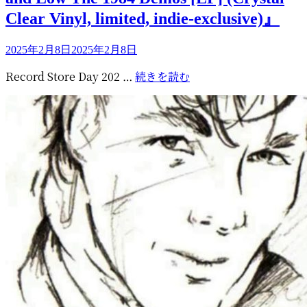
に
ー
Clear Vinyl, limited, indie-exclusive)』
投
2025年2月8日
2025年2月8日
稿
Record
Record Store Day 202 …
続きを読む
日:
Store
Day
2025
に
『Hunting
High
and
Low
The
1984
Demos
[LP]
(Crystal
Clear