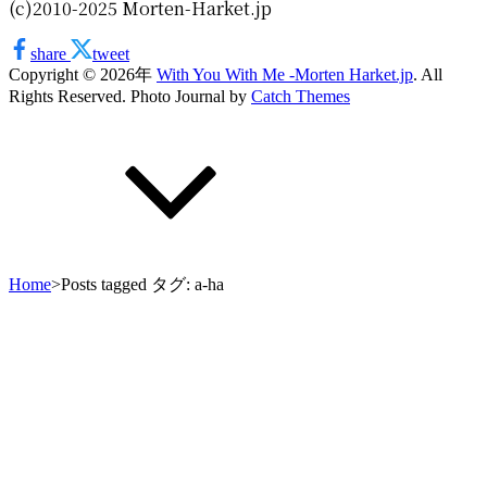
(c)2010-2025 Morten-Harket.jp
share
tweet
Copyright © 2026年
With You With Me -Morten Harket.jp
. All
Rights Reserved. Photo Journal by
Catch Themes
上
に
ス
ク
ロ
ー
ル
Home
>
Posts tagged
タグ:
a-ha
上
に
ス
ク
ロ
ー
ル