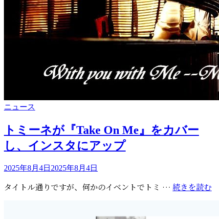
部
申
し
込
み
は
お
早
め
に
カ
ニュース
テ
ゴ
トミーネが『Take On Me』をカバー
リ
し、インスタにアップ
ー
投
2025年8月4日
2025年8月4日
稿
ト
タイトル通りですが、何かのイベントでトミ …
続きを読む
日:
ミ
ー