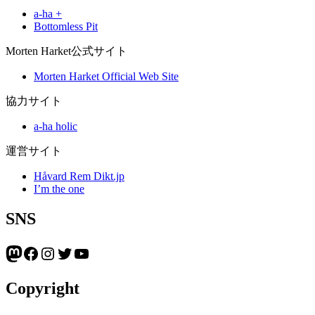
a-ha +
Bottomless Pit
Morten Harket公式サイト
Morten Harket Official Web Site
協力サイト
a-ha holic
運営サイト
Håvard Rem Dikt.jp
I’m the one
SNS
Mastodon
Facebook
Instagram
Twitter
YouTube
Copyright