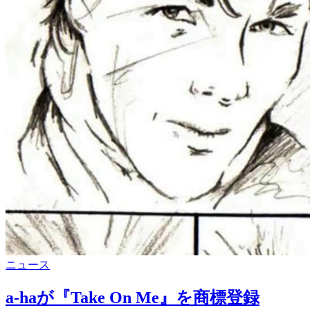
が
J
に
カ
ニュース
テ
ゴ
a-haが『Take On Me』を商標登録
リ