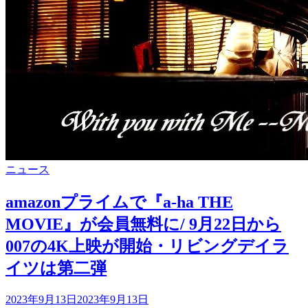
ス
ト
ポ
ッ
プ
5
の
2
位
に
ラ
カ
ニュース
ン
テ
ク
ゴ
amazonプライムで『a-ha THE
イ
リ
MOVIE』が会員無料に/ 9月22日から
ン
ー
007の4K上映が開始・リビングデイラ
イツは第二弾
投
2023年9月13日
2023年9月13日