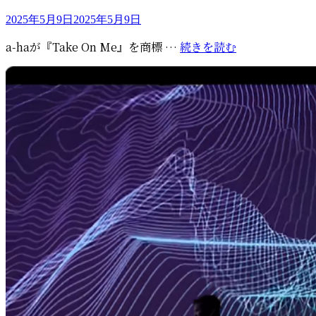
ー
投
2025年5月9日
2025年5月9日
稿
a-
a-haが『Take On Me』を商標 …
続きを読む
日:
ha
が
『Take
On
Me』
を
商
標
登
録