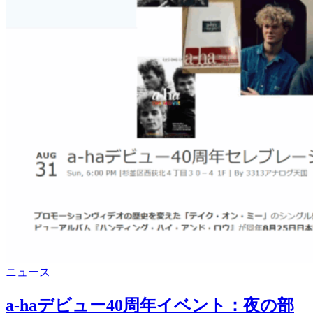
周
レ
年
ポ
セ
ー
レ
ト
ブ
＜
レ
２
ー
＞
シ
ョ
ン
レ
ポ
ー
ト
＜
１
＞
カ
ニュース
テ
ゴ
a-haデビュー40周年イベント：夜の部