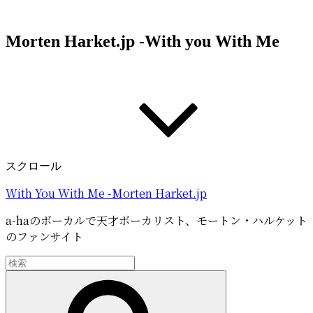
コ
ン
Morten Harket.jp -With you With Me
テ
ン
ツ
へ
ス
キ
ッ
プ
スクロール
With You With Me -Morten Harket.jp
a-haのボーカルで天才ボーカリスト、モートン・ハルケット
のファンサイト
検
索:
検
索