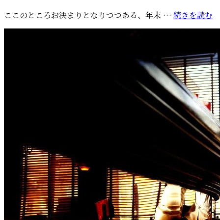
の
稿
M
来
ここのところお決まりとなりつつある、年末 …
続きを読む
日:
放
年
映
の
予
年
定
始
が
も
判
a-
明
h