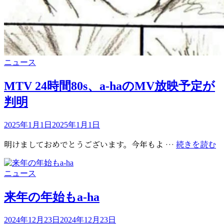
Vinyl,
limited,
indie-
exclusive)』
カ
ニュース
テ
ゴ
MTV 24時間80s、a-haのMV放映予定が
リ
判明
ー
投
2025年1月1日
2025年1月1日
稿
M
明けましておめでとうございます。今年もよ …
続きを読む
日:
2
時
カ
ニュース
間
テ
8
ゴ
来年の年始もa-ha
a-
リ
h
ー
投
2024年12月23日
2024年12月23日