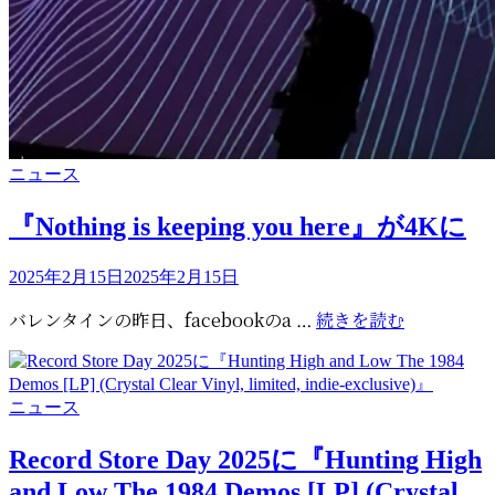
カ
ニュース
テ
ゴ
『Nothing is keeping you here』が4Kに
リ
ー
投
2025年2月15日
2025年2月15日
稿
『Nothing
バレンタインの昨日、facebookのa …
続きを読む
日:
is
keeping
you
カ
ニュース
here』
テ
が
ゴ
Record Store Day 2025に『Hunting High
4K
リ
and Low The 1984 Demos [LP] (Crystal