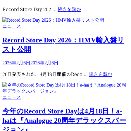
稿
バ
Record
Record Store Day 202 …
続きを読む
日:
ッ
Store
ク
Day
ス
カ
ニュース
2026
テ
テ
続
ー
ゴ
Record Store Day 2026：HMV輸入盤リ
報：
リ
ジ
スト公開
CD
ー
の
販
様
売
投
2026年2月6日
2026年2月6日
子
稿
と
が
Record
昨日発表された、4月18日開催のReco …
続きを読む
日:
オ
公
Store
ン
開
Day
ラ
2026：
イ
カ
ニュース
HMV
ン
テ
輸
販
ゴ
今年のRecord Store Dayは4月18日！a-
入
リ
売
haは『Analogue 20周年デラックスバー
盤
ー
に
リ
ジョン』
つ