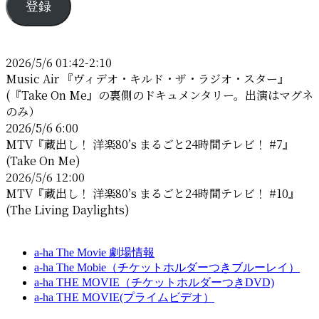
登録
日
ア
か
ド
ら
レ
007
2026/5/6 01:42-2:10
ス
の
Music Air 『ヴィデオ・キルド・ザ・ラジオ・スター』
4K
(『Take On Me』の裏側のドキュメンタリー。出演はマグネ
上
のみ）
映
2026/5/6 6:00
が
MTV『蔵出し！ 洋楽80’s まるごと24時間テレビ！ #7』
開
(Take On Me)
始・
2026/5/6 12:00
リ
MTV『蔵出し！ 洋楽80’s まるごと24時間テレビ！ #10』
ビ
(The Living Daylights)
ン
グ
a-ha The Movie 劇場情報
デ
a-ha The Mobie（チケットホルダーつきブルーレイ）
イ
a-ha THE MOVIE（チケットホルダーつきDVD)
ラ
a-ha THE MOVIE(プライムビデオ）
イ