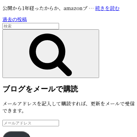
稿
amazo
公開から1年経ったからか、amazonプ …
続きを読む
日:
プ
過去の投稿
投
ラ
検
イ
稿
索:
検
ム
索
ナ
で
ビ
『a-
ha
ゲ
THE
ー
MOVI
が
シ
会
ブログをメールで購読
ョ
員
ン
無
メールアドレスを記入して購読すれば、更新をメールで受信
料
できます。
に/
9
メ
月
ー
22
ル