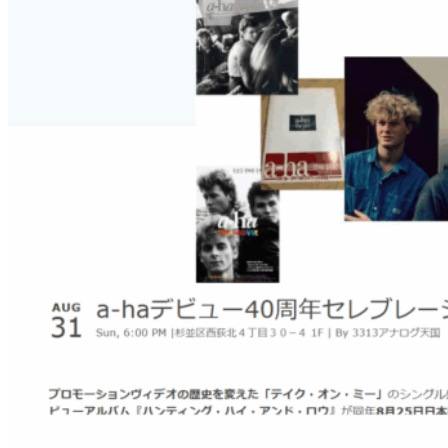
ネ
が
『
O
M
を
カ
バ
ー
し
イ
ン
ス
タ
に
ア
ッ
プ