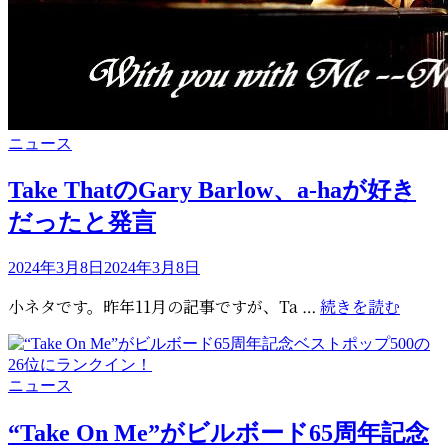
カ
ニュース
テ
ゴ
Take ThatのGary Barlow、a-haが好き
リ
だったと発言
ー
投
2024年3月8日
2024年3月8日
稿
Take
小ネタです。昨年11月の記事ですが、Ta …
続きを読む
日:
That
の
Gary
カ
ニュース
Barl
テ
a-
ゴ
“Take On Me”がビルボード65周年記念
ha
リ