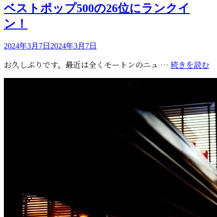
ベストポップ500の26位にランクイ
が
ー
好
ン！
き
だ
投
2024年3月7日
2024年3月7日
っ
稿
“
お久しぶりです。最近は全くモートンのニュ …
続きを読む
た
日:
O
と
M
発
ビ
言
ル
ボ
ー
ド
6
周
年
記
念
ベ