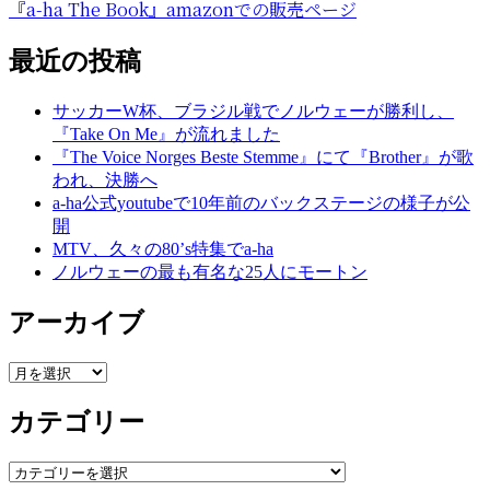
ツ
『a-ha The Book』amazonでの販売ページ
は
第
最近の投稿
二
弾
サッカーW杯、ブラジル戦でノルウェーが勝利し、
『Take On Me』が流れました
『The Voice Norges Beste Stemme』にて『Brother』が歌
われ、決勝へ
a-ha公式youtubeで10年前のバックステージの様子が公
開
MTV、久々の80’s特集でa-ha
ノルウェーの最も有名な25人にモートン
アーカイブ
ア
ー
カテゴリー
カ
イ
ブ
カ