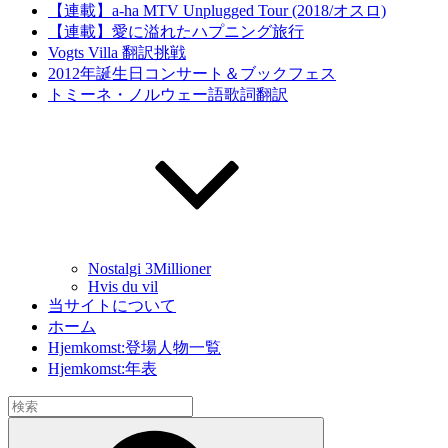
【連載】a-ha MTV Unplugged Tour (2018/オスロ)
【連載】愛に溢れたハプニング旅行
Vogts Villa 翻訳挑戦
2012年誕生日コンサート＆ブックフェス
トミーネ・ノルウェー語歌詞翻訳
Nostalgi 3Millioner
Hvis du vil
当サイトについて
ホーム
Hjemkomst:登場人物一覧
Hjemkomst:年表
検
索:
検
索