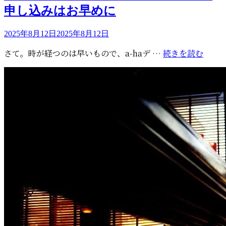
リ
申し込みはお早めに
ー
投
2025年8月12日
2025年8月12日
稿
a-
さて。時が経つのは早いもので、a-haデ …
続きを読む
日:
ha
デ
ビ
ュ
ー
40
周
年
イ
ベ
ン
ト：
夜
の