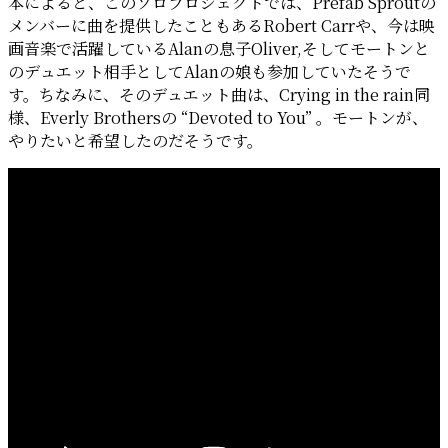
本によると、このソロプロジェクトでは、Prefab Sproutの
メンバーに曲を提供したこともあるRobert Carrや、今は映
画音楽で活躍しているAlanの息子Oliver,そしてモートンと
のデュエット相手としてAlanの娘も参加していたそうで
す。ちなみに、そのデュエット曲は、Crying in the rain同
様、Everly Brothersの “Devoted to You” 。モートンが、
やりたいと希望したのだそうです。