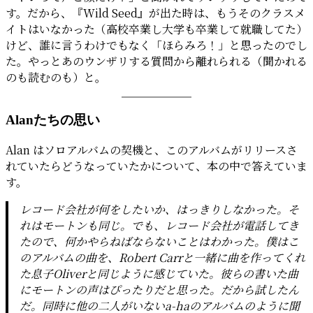
す。だから、『Wild Seed』が出た時は、もうそのクラスメ
イトはいなかった（高校卒業し大学も卒業して就職してた）
けど、誰に言うわけでもなく「ほらみろ！」と思ったのでし
た。やっとあのウンザリする質問から離れられる（聞かれる
のも読むのも）と。
Alanたちの思い
Alan はソロアルバムの契機と、このアルバムがリリースさ
れていたらどうなっていたかについて、本の中で答えていま
す。
レコード会社が何をしたいか、はっきりしなかった。そ
れはモートンも同じ。でも、レコード会社が電話してき
たので、何かやらねばならないことはわかった。僕はこ
のアルバムの曲を、Robert Carrと一緒に曲を作ってくれ
た息子Oliverと同じように感じていた。彼らの書いた曲
にモートンの声はぴったりだと思った。だから試したん
だ。同時に他の二人がいないa-haのアルバムのように聞