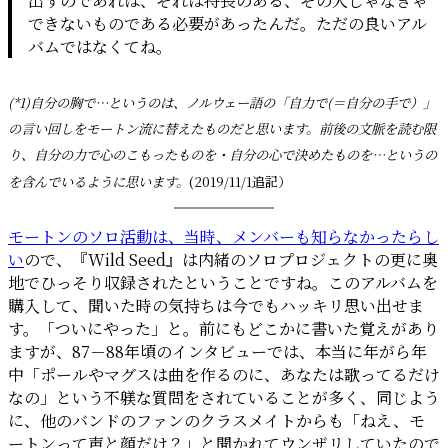
出すのであれば、それは特長のある、その人じゃなきゃ
できないものである必要があったんだ。ただの良いアル
バムではなくてね。
(*1)自分の胸で…というのは、ノルウェー語の「自力で(＝自分の手で）」
の言い回しをモートン流に替えたものだと思います。前後の文脈を読む限
り、自分の力で心のこもったものを・自分の心で決めたものを…というの
を含んでいるように思います。
(2019/11/1追記）
モートンのソロ活動は、当時、メンバーも知らなかったらし
い
ので、『Wild Seed』は内緒のソロプロジェクトの更に奥
地でひっそり収録されたということですね。このアルバムを
購入して、聞いた時の気持ちは今でもハッキリ思い出せま
す。「ついにやった」と。前にもどこかに書いた覚えがあり
ますが、87－88年頃のインタビューでは、本当に年がら年
中「ポールやマグスは曲を作るのに、あなたは歌ってるだけ
なの」という不躾な質問をされていることが多く、同じよう
に、他のバンドのファンのクラスメイトからも「ねえ、モ
ートンって声と顔だけ？」と聞かれてウンザリしていたので