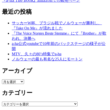
『a-ha The Book』amazonでの販売ページ
最近の投稿
サッカーW杯、ブラジル戦でノルウェーが勝利し、
『Take On Me』が流れました
『The Voice Norges Beste Stemme』にて『Brother』が歌
われ、決勝へ
a-ha公式youtubeで10年前のバックステージの様子が公
開
MTV、久々の80’s特集でa-ha
ノルウェーの最も有名な25人にモートン
アーカイブ
ア
ー
カテゴリー
カ
イ
ブ
カ
テ