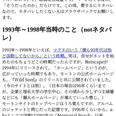
上
「そうだったのか」だらけです。この項、要するにネタバレ
に
なので、ネタバレしたくない人はブラウザバックでお願いし
胸
ます。
熱
な
1993年～1998年当時のこと（notネタバ
案
件
レ）
だ
っ
1993年～1998年といえば、
マグネのいう「僕ら90年代は殆
た)
ど活動してないから」という時期。
実は、自分がネットを始
めたのもちょうどこの時期だったんですが、Netscapeが
1994年にリリースされて、「ホームページ」というのが、
広がっていった時期でもあり、モートンの公式ホームページ
も、『Wild Seed』のリリースと共に公開されていました。
（今のサイトとは別）。（日本の場合は96年くらいまで
が、企業と理系大学の学生中心、その頃から少しずつ主婦層
などにも「個人ホームページ」が増えていった感じ。）
モートンサイトのトップページはうろ覚えですが、アルバム
のジャケットと同じだった記憶です。1996年くらいから、a-
haとしての活動は1993年の「Memorial Beach」以来、