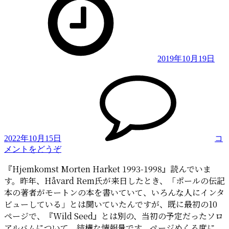
2019年10月19日
2022年10月15日
コ
(Hjemkomst:
メントをどうぞ
『Wild
『Hjemkomst Morten Harket 1993-1998』読んでいま
Seed』
す。昨年、Håvard Rem氏が来日したとき、「ポールの伝記
は
思
本の著者がモートンの本を書いていて、いろんな人にインタ
っ
ビューしている」とは聞いていたんですが、既に最初の10
た
ページで、『Wild Seed』とは別の、当初の予定だったソロ
以
アルバムについて、結構な情報量です。ページめくる度に、