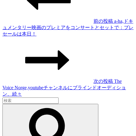
ナ
ビ
ゲ
前の投稿
a-ha,ドキ
ュメンタリー映画のプレミアをコンサートとセットで：プレ
ー
前
セールは本日！
シ
の
投
ョ
稿
ン
次の投稿
The
Voice Norge,youtubeチャンネルにブラインドオーディショ
次
ン、続々
検
の
索:
投
検
稿
索