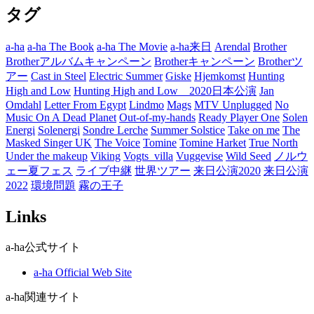
タグ
ゴ
リ
ー
a-ha
a-ha The Book
a-ha The Movie
a-ha来日
Arendal
Brother
Brotherアルバムキャンペーン
Brotherキャンペーン
Brotherツ
アー
Cast in Steel
Electric Summer
Giske
Hjemkomst
Hunting
High and Low
Hunting High and Low 2020日本公演
Jan
Omdahl
Letter From Egypt
Lindmo
Mags
MTV Unplugged
No
Music On A Dead Planet
Out-of-my-hands
Ready Player One
Solen
Energi
Solenergi
Sondre Lerche
Summer Solstice
Take on me
The
Masked Singer UK
The Voice
Tomine
Tomine Harket
True North
Under the makeup
Viking
Vogts_villa
Vuggevise
Wild Seed
ノルウ
ェー夏フェス
ライブ中継
世界ツアー
来日公演2020
来日公演
2022
環境問題
霧の王子
Links
a-ha公式サイト
a-ha Official Web Site
a-ha関連サイト