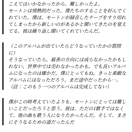
こえてはいかなかったから、難しかったよ。
モートンは情熱的だった。僕たちのすることを好んでく
れていた。僕は、モートンが録音したテープをすり切れ
てしまったから新しいのがあるかと聞いてきたのを覚え
てる。彼は繰り返し聞いてくれていたんだ。
（このアルバムが出ていたらどうなっていたかの質問
に）
そうなっていたら、最善の方向には成らなかったかもし
れない、世界中では売れなかったかも。でも良いアルバ
ムになったのは確かだ。僕にとってもね。きっと素敵な
アルバムにはなっただろう。まだ途中だったから…。
（註：このもう一つのアルバムは完成してない）
僕がこの時考えていたよりも、モートンにとっては難し
いことだったろうと思う。彼は、ただの1歌手ではなく
て、他の曲も歌う人になりたかったんだ。そして、まさ
にそうなるための道だったんだ