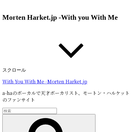
コ
ン
Morten Harket.jp -With you With Me
テ
ン
ツ
へ
ス
キ
ッ
プ
スクロール
With You With Me -Morten Harket.jp
a-haのボーカルで天才ボーカリスト、モートン・ハルケット
のファンサイト
検
索:
検
索