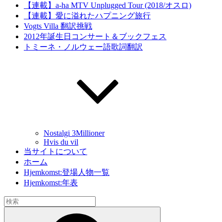
【連載】a-ha MTV Unplugged Tour (2018/オスロ)
【連載】愛に溢れたハプニング旅行
Vogts Villa 翻訳挑戦
2012年誕生日コンサート＆ブックフェス
トミーネ・ノルウェー語歌詞翻訳
Nostalgi 3Millioner
Hvis du vil
当サイトについて
ホーム
Hjemkomst:登場人物一覧
Hjemkomst:年表
検
索:
検
索