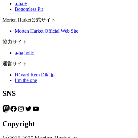
a-ha +
Bottomless Pit
Morten Harket公式サイト
Morten Harket Official Web Site
協力サイト
a-ha holic
運営サイト
Håvard Rem Dikt.jp
I’m the one
SNS
Mastodon
Facebook
Instagram
Twitter
YouTube
Copyright
(c)2010-2025 Morten-Harket.jp