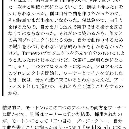
うではなく、何もかもがTarneyのいる沿岸で起きてい
た。次々と明確な形になっていって、僕は「待った」を
かけられなかった。僕は自分で曲を作りたかったのに、
その時点でまだ出来ていなかった。僕は急いで、曲作り
を作るための、自分を押し込んで集中できる場所を探さ
なくてはならなかった。それがいつ終わるかも、誰かと
の共同プロジェクトになるのか、自分で曲作りするため
の場所をみつけられないまま終わるかもわからなかった
けど。Tarneyのプロジェクトを盗んで自分のものにしよ
うと思ったわけじゃないけど、次第に曲が明らかになっ
てくると、二つのプロジェクトになった。ソロアルバム
のプロジェクトを開始し、ワーナーとサインを交わした
とき、僕は、分かれ道に来ているとわかったんだ。アー
ティストとして進むか、それとも全く違うことをするの
かの。
結果的に、モートンはこの二つのアルバムの両方をワーナー
に聞かせて、判断はワーナーに仰いだ結果、採用されたの
が、モートンにとって「二つ目の」プロジェクト…。自分
で曲を書くことに拘ったほう…つまり『Wild Seed』になっ