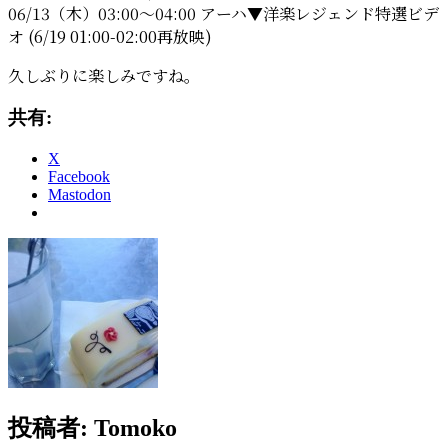
ェ
06/13（木）03:00～04:00 アーハ▼洋楽レジェンド特選ビデ
ン
オ (6/19 01:00-02:00再放映)
ド
ビ
久しぶりに楽しみですね。
デ
オ
共有:
特
集)
X
Facebook
Mastodon
投稿者:
Tomoko