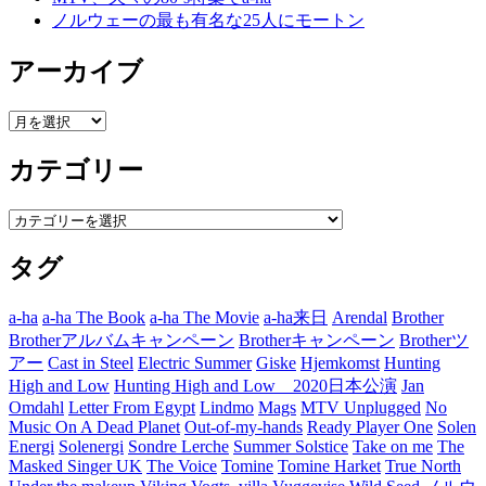
ノルウェーの最も有名な25人にモートン
アーカイブ
ア
ー
カテゴリー
カ
イ
ブ
カ
テ
タグ
ゴ
リ
ー
a-ha
a-ha The Book
a-ha The Movie
a-ha来日
Arendal
Brother
Brotherアルバムキャンペーン
Brotherキャンペーン
Brotherツ
アー
Cast in Steel
Electric Summer
Giske
Hjemkomst
Hunting
High and Low
Hunting High and Low 2020日本公演
Jan
Omdahl
Letter From Egypt
Lindmo
Mags
MTV Unplugged
No
Music On A Dead Planet
Out-of-my-hands
Ready Player One
Solen
Energi
Solenergi
Sondre Lerche
Summer Solstice
Take on me
The
Masked Singer UK
The Voice
Tomine
Tomine Harket
True North