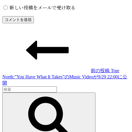
新しい投稿をメールで受け取る
投
稿
ナ
ビ
ゲ
前の投稿
True
North:”You Have What It Takes”のMusic Videoが9/29 22:00に公
ー
前
開
シ
検
の
索:
投
検
ョ
稿
索
ン