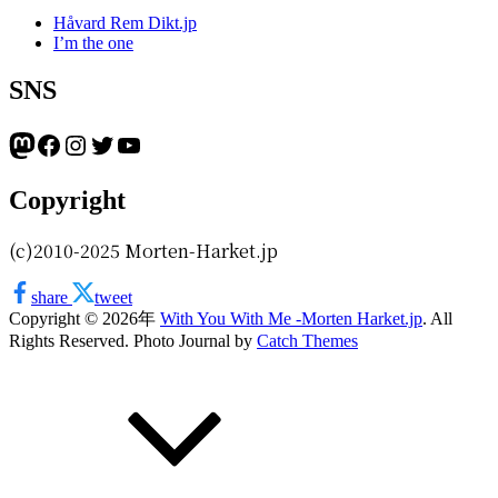
Håvard Rem Dikt.jp
I’m the one
SNS
Mastodon
Facebook
Instagram
Twitter
YouTube
Copyright
(c)2010-2025 Morten-Harket.jp
share
tweet
Copyright © 2026年
With You With Me -Morten Harket.jp
. All
Rights Reserved. Photo Journal by
Catch Themes
上
に
ス
ク
ロ
ー