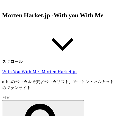
コ
ン
Morten Harket.jp -With you With Me
テ
ン
ツ
へ
ス
キ
ッ
プ
スクロール
With You With Me -Morten Harket.jp
a-haのボーカルで天才ボーカリスト、モートン・ハルケット
のファンサイト
検
索:
検
索