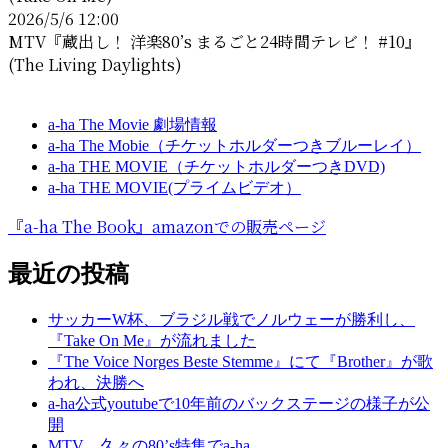
2026/5/6 12:00
MTV『蔵出し！ 洋楽80’s まるごと24時間テレビ！ #10』
(The Living Daylights)
a-ha The Movie 劇場情報
a-ha The Mobie（チケットホルダーつきブルーレイ）
a-ha THE MOVIE（チケットホルダーつきDVD)
a-ha THE MOVIE(プライムビデオ）
『a-ha The Book』amazonでの販売ページ
最近の投稿
サッカーW杯、ブラジル戦でノルウェーが勝利し、
『Take On Me』が流れました
『The Voice Norges Beste Stemme』にて『Brother』が歌
われ、決勝へ
a-ha公式youtubeで10年前のバックステージの様子が公
開
MTV、久々の80’s特集でa-ha