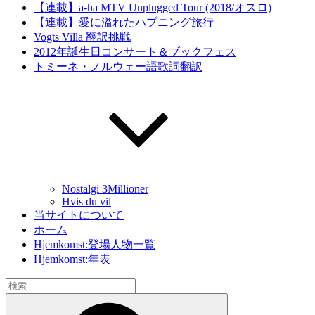
【連載】a-ha MTV Unplugged Tour (2018/オスロ)
【連載】愛に溢れたハプニング旅行
Vogts Villa 翻訳挑戦
2012年誕生日コンサート＆ブックフェス
トミーネ・ノルウェー語歌詞翻訳
Nostalgi 3Millioner
Hvis du vil
当サイトについて
ホーム
Hjemkomst:登場人物一覧
Hjemkomst:年表
検
索:
検
索