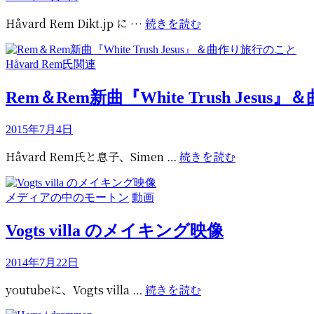
年
稿
Vuggevise
Håvard Rem Dikt.jp に …
続きを読む
日:
の
訳
カ
Håvard Rem氏関連
を
テ
掲
ゴ
Rem＆Rem新曲『White Trush Jesu
載
リ
し
ー
投
2015年7月4日
ま
稿
し
Rem
Håvard Rem氏と息子、Simen …
続きを読む
日:
た
＆
&Lay
Rem
カ
メディアの中のモートン
動画
me
新
テ
down
曲
ゴ
Vogts villa のメイキング映像
tonight
『White
リ
と
Trush
ー
投
2014年7月22日
の
Jesus』
稿
比
＆
Vogts
youtubeに、Vogts villa …
続きを読む
日:
較
曲
villa
で