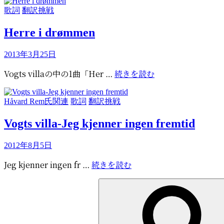
作
の
思
カ
歌詞
翻訳挑戦
り
メ
テ
う
旅
イ
Herre i drømmen
ゴ
こ
行
キ
リ
と
の
ン
ー
投
2013年3月25日
こ
グ
稿
と
Herre
Vogts villaの中の1曲「Her …
続きを読む
映
日:
i
像
drømmen
カ
Håvard Rem氏関連
歌詞
翻訳挑戦
テ
Vogts villa-Jeg kjenner ingen fremtid
ゴ
リ
ー
投
2012年8月5日
稿
Vogts
Jeg kjenner ingen fr …
続きを読む
日:
villa-
検
Jeg
索:
kjenner
ingen
fremtid