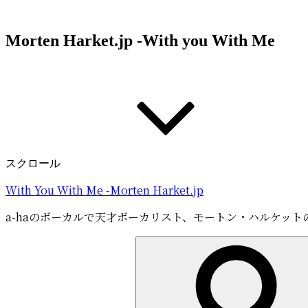
コ
ン
Morten Harket.jp -With you With Me
テ
ン
ツ
へ
ス
キ
ッ
プ
スクロール
With You With Me -Morten Harket.jp
a-haのボーカルで天才ボーカリスト、モートン・ハルケット
検
索: