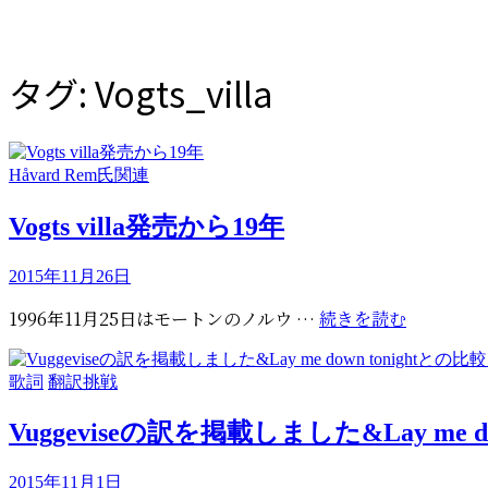
タグ:
Vogts_villa
カ
Håvard Rem氏関連
テ
ゴ
Vogts villa発売から19年
リ
ー
投
2015年11月26日
稿
Vogts
1996年11月25日はモートンのノルウ …
続きを読む
日:
villa
発
カ
歌詞
翻訳挑戦
売
テ
か
ゴ
Vuggeviseの訳を掲載しました&Lay me 
ら
リ
19
ー
投
2015年11月1日