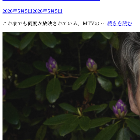
リ
れ
10
ー
投
2026年5月5日
2026年5月5日
ま
年
稿
し
前
M
これまでも何度か放映されている、MTVの …
続きを読む
日:
た
の
久
バ
の
ッ
80’
ク
特
ス
集
テ
で
ー
a-
ジ
ha
の
様
子
が
公
開