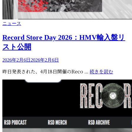
カ
ニュース
テ
ゴ
Record Store Day 2026：HMV輸入盤リ
リ
スト公開
ー
投
2026年2月6日
2026年2月6日
稿
Record
昨日発表された、4月18日開催のReco …
続きを読む
日:
Store
Day
2026：
HMV
輸
入
盤
リ