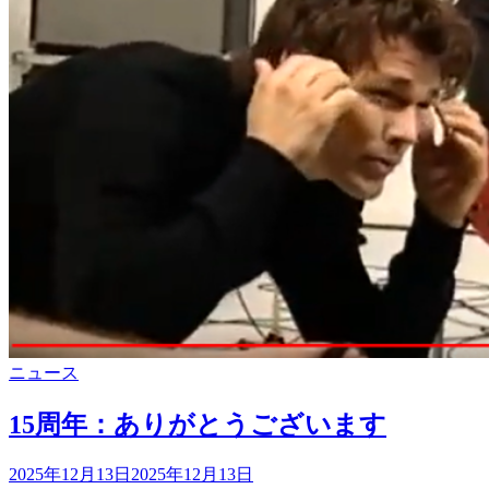
カ
ニュース
テ
ゴ
15周年：ありがとうございます
リ
ー
投
2025年12月13日
2025年12月13日