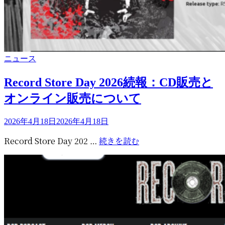
カ
ニュース
テ
ゴ
Record Store Day 2026続報：CD販売と
リ
オンライン販売について
ー
投
2026年4月18日
2026年4月18日
稿
Record
Record Store Day 202 …
続きを読む
日:
Store
Day
2026
続
報：
CD
販