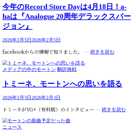
ゴ
今年のRecord Store Dayは4月18日！a-
リ
haは『Analogue 20周年デラックスバー
ー
ジョン』
投
2026年2月5日
2026年2月5日
稿
今
facebookからの情報で知りました。 …
続きを読む
日:
年
の
カ
メディアの中のモートン
翻訳挑戦
Record
テ
Store
ゴ
トミーネ、モートンへの思いを語る
Day
リ
は
ー
投
2026年2月3日
2026年2月3日
4
稿
月
ト
トミーネがVG+（有料版）のインタビュー …
続きを読む
日:
18
ミ
日！
ー
カ
ニュース
a-
ネ、
テ
ha