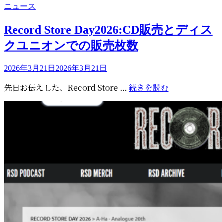
カ
ニュース
テ
ゴ
Record Store Day2026:CD販売とディス
リ
クユニオンでの販売枚数
ー
投
2026年3月21日
2026年3月21日
稿
Record
先日お伝えした、Record Store …
続きを読む
日:
Store
Day2026:CD
販
売
と
デ
ィ
ス
ク
ユ
ニ