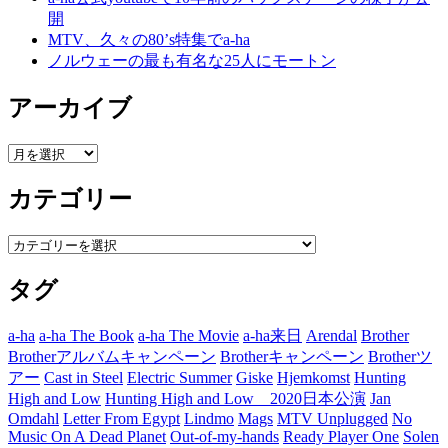
開
MTV、久々の80’s特集でa-ha
ノルウェーの最も有名な25人にモートン
アーカイブ
ア
ー
カテゴリー
カ
イ
ブ
カ
テ
タグ
ゴ
リ
ー
a-ha
a-ha The Book
a-ha The Movie
a-ha来日
Arendal
Brother
Brotherアルバムキャンペーン
Brotherキャンペーン
Brotherツ
アー
Cast in Steel
Electric Summer
Giske
Hjemkomst
Hunting
High and Low
Hunting High and Low 2020日本公演
Jan
Omdahl
Letter From Egypt
Lindmo
Mags
MTV Unplugged
No
Music On A Dead Planet
Out-of-my-hands
Ready Player One
Solen