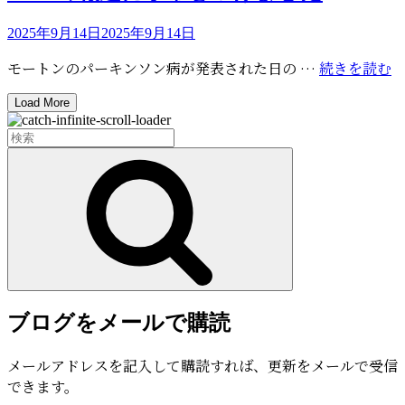
と
リ
40
ー
う
投
2025年9月14日
2025年9月14日
周
ご
稿
年
N
モートンのパーキンソン病が発表された日の …
続きを読む
ざ
日:
セ
の
い
レ
Load More
報
ま
ブ
道
し
検
レ
に
た
索:
検
ー
字
索
シ
幕
ョ
を
ン
つ
レ
け
ポ
ま
ー
し
ト
た
ブログをメールで購読
＜
追
メールアドレスを記入して購読すれば、更新をメールで受信
記
できます。
＞