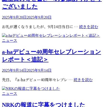
が
マ
リ
ミ
ございました
BMI
グ
ー
ン
LONDON
ネ
グ
AWARDS
が
投
2025年9月20日
2025年9月20日
に
稿
で
NRK
登
誕
お礼が遅くなりましたが、9月14日当日に …
続きを読む
日:
MILLION
イ
場
生
AIR
ン
日
AWARDS
タ
カ
ニュース
の
10MILLI
ビ
テ
寄
を
ュ
ゴ
a-haデビュー40周年セレブレーション
せ
受
リ
ー
レポート＜追記＞
書
ー
賞
き
へ
投
2025年9月14日
2025年9月14日
稿
の
a-
先日、『a-haデビュー40周年セレブレ …
続きを読む
日:
参
ha
加
デ
あ
カ
ニュース
ビ
り
テ
ュ
が
ゴ
NRKの報道に字幕をつけました
ー