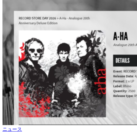
ス
ト
公
開
カ
ニュース
テ