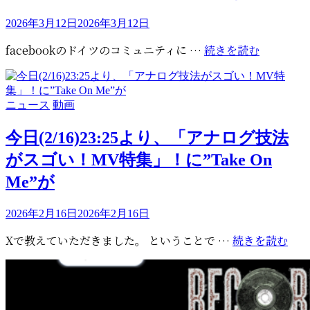
投
2026年3月12日
2026年3月12日
稿
Record
facebookのドイツのコミュニティに …
続きを読む
日:
Store
Day
2026
カ
ニュース
動画
続
テ
報
ゴ
今日(2/16)23:25より、「アナログ技法
（オ
リ
がスゴい！MV特集」！に”Take On
ン
ー
ラ
Me”が
イ
ン
投
2026年2月16日
2026年2月16日
販
稿
今
Xで教えていただきました。 ということで …
続きを読む
売
日:
日
と、
(2/1
ド
よ
イ
り、
ツ