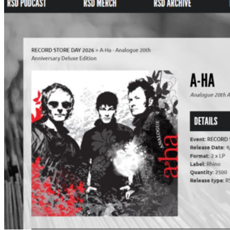
売
と
オ
ン
ラ
イ
ン
販
売
に
つ
い
て