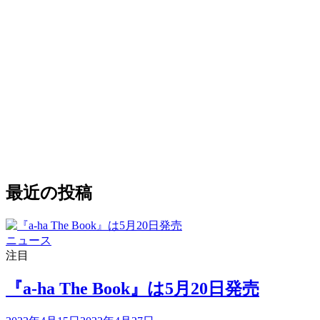
最近の投稿
カ
ニュース
テ
注目
ゴ
リ
『a-ha The Book』は5月20日発売
ー