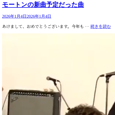
モ
ゴ
モートンの新曲予定だった曲
は
ー
リ
『Analog
ト
ー
投
2026年1月4日
2026年1月4日
20
ン
稿
周
へ
モ
あけまして、おめでとうございます。今年も …
続きを読む
日:
年
の
ー
デ
思
ト
ラ
い
ン
ッ
を
の
ク
語
新
ス
る
曲
バ
予
ー
定
ジ
だ
ョ
っ
ン』
た
曲