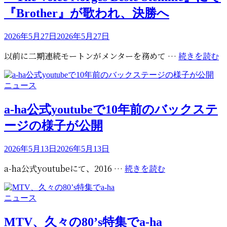
ブ
リ
『Brother』が歌われ、決勝へ
ラ
ー
ジ
投
ル
2026年5月27日
2026年5月27日
稿
戦
『
以前に二期連続モートンがメンターを務めて …
続きを読む
日:
で
V
ノ
N
ル
カ
ニュース
B
ウ
テ
S
ェ
ゴ
a-ha公式youtubeで10年前のバックステ
に
リ
ー
ージの様子が公開
て
ー
が
『
勝
が
投
2026年5月13日
2026年5月13日
利
稿
歌
し
a-
a-ha公式youtubeにて、2016 …
続きを読む
日:
わ
『
ha
れ
O
公
決
カ
ニュース
M
式
勝
テ
が
youtube
へ
ゴ
MTV、久々の80’s特集でa-ha
流
で