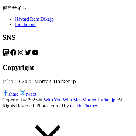
運営サイト
Håvard Rem Dikt.jp
I’m the one
SNS
Mastodon
Facebook
Instagram
Twitter
YouTube
Copyright
(c)2010-2025 Morten-Harket.jp
share
tweet
Copyright © 2026年
With You With Me -Morten Harket.jp
. All
Rights Reserved. Photo Journal by
Catch Themes
上
に
ス
ク