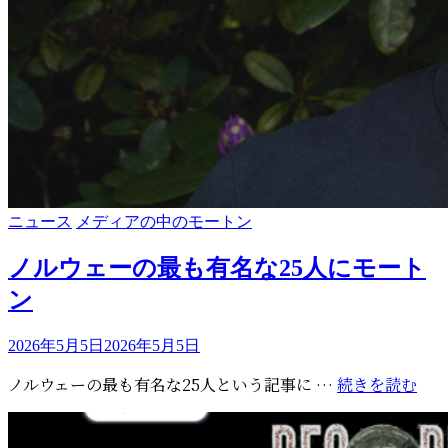
カ
ニュース
メディアの中のモートン
テ
ゴ
ノルウェーの最も有名な25人にモート
リ
ン
ー
投
2026年5月5日
2026年5月5日
稿
ノ
ノルウェーの最も有名な25人という記事に …
続きを読む
日:
ル
ウ