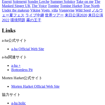
Energi
Solenergi
Sondre Lerche
Summer Solstice
Take on me
The
Masked Singer UK
The Voice
Tomine
Tomine Harket
True North
Under the makeup
Viking
Vogts_villa
Vuggevise
Wild Seed
ノルウ
ェー夏フェス
ライブ中継
世界ツアー
来日公演2020
来日公演
2022
環境問題
霧の王子
Links
a-ha公式サイト
a-ha Official Web Site
a-ha関連サイト
a-ha +
Bottomless Pit
Morten Harket公式サイト
Morten Harket Official Web Site
協力サイト
a-ha holic