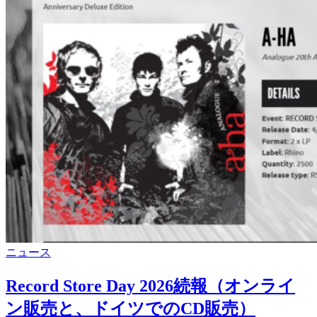
オ
ン
で
の
販
売
枚
数
カ
ニュース
テ
ゴ
Record Store Day 2026続報（オンライ
リ
ン販売と、ドイツでのCD販売）
ー