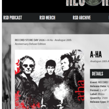
「ア
で
ナ
の
ロ
CD
グ
販
技
売）
法
が
ス
ゴ
い！
MV
特
集」
に”T
On
Me