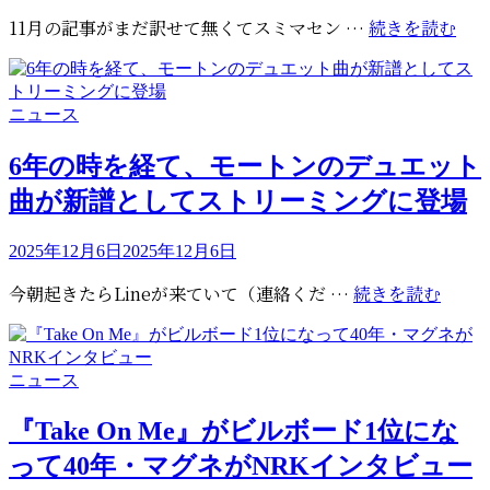
稿
15
11月の記事がまだ訳せて無くてスミマセン …
続きを読む
日:
周
年：
あ
カ
ニュース
り
テ
が
ゴ
6年の時を経て、モートンのデュエット
と
リ
曲が新譜としてストリーミングに登場
う
ー
ご
投
ざ
2025年12月6日
2025年12月6日
稿
い
6
今朝起きたらLineが来ていて（連絡くだ …
続きを読む
日:
ま
年
す
の
時
カ
ニュース
を
テ
経
ゴ
『Take On Me』がビルボード1位にな
て、
リ
って40年・マグネがNRKインタビュー
モ
ー