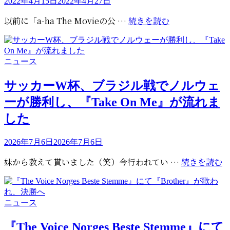
投
2022年4月15日
2022年4月27日
稿
『a-
以前に「a-ha The Movieの公 …
続きを読む
日:
ha
The
Book』
カ
ニュース
は
テ
5
ゴ
サッカーW杯、ブラジル戦でノルウェ
月
リ
ーが勝利し、『Take On Me』が流れま
20
ー
日
した
発
売
投
2026年7月6日
2026年7月6日
稿
サ
妹から教えて貰いました（笑）今行われてい …
続きを読む
日:
ッ
カ
ー
カ
ニュース
テ
杯
ゴ
『The Voice Norges Beste Stemme』にて