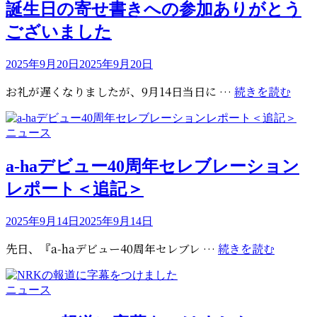
ゴ
誕生日の寄せ書きへの参加ありがとう
が
リ
ございました
BMI
ー
LONDON
AWARDS
投
2025年9月20日
2025年9月20日
稿
で
誕
お礼が遅くなりましたが、9月14日当日に …
続きを読む
日:
MILLION
生
AIR
日
AWARDS
カ
ニュース
の
10MILLI
テ
寄
を
ゴ
a-haデビュー40周年セレブレーション
せ
受
リ
レポート＜追記＞
書
ー
賞
き
へ
投
2025年9月14日
2025年9月14日
稿
の
a-
先日、『a-haデビュー40周年セレブレ …
続きを読む
日:
参
ha
加
デ
あ
カ
ニュース
ビ
り
テ
ュ