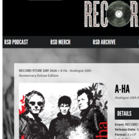
(2/1
ド
よ
イ
り、
ツ
「ア
で
ナ
の
ロ
CD
グ
販
技
売）
法
が
ス
ゴ
い！
MV
特
集」
に”T
On
Me