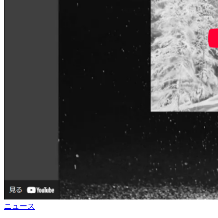
語
る
カ
ニュース
テ