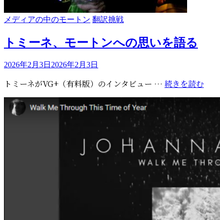
カ
メディアの中のモートン
翻訳挑戦
テ
ゴ
トミーネ、モートンへの思いを語る
リ
ー
投
2026年2月3日
2026年2月3日
稿
ト
トミーネがVG+（有料版）のインタビュー …
続きを読む
日:
ミ
ー
ネ、
モ
ー
ト
ン
へ
の
思
い
を