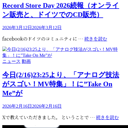
ゴ
Record Store Day 2026続報（オンライ
リ
ン販売と、ドイツでのCD販売）
ー
投
2026年3月12日
2026年3月12日
稿
Record
facebookのドイツのコミュニティに …
続きを読む
日:
Store
Day
2026
カ
ニュース
動画
続
テ
報
ゴ
今日(2/16)23:25より、「アナログ技法
（オ
リ
がスゴい！MV特集」！に”Take On
ン
ー
ラ
Me”が
イ
ン
投
2026年2月16日
2026年2月16日
販
稿
今
Xで教えていただきました。 ということで …
続きを読む
売
日:
日
と、