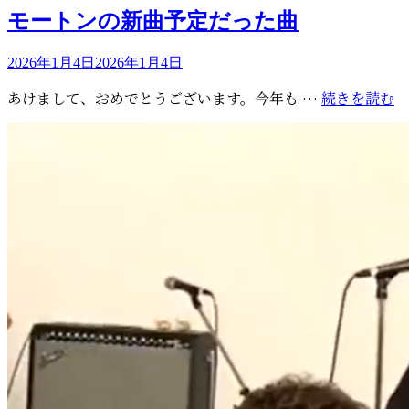
ゴ
モートンの新曲予定だった曲
リ
ー
投
2026年1月4日
2026年1月4日
稿
モ
あけまして、おめでとうございます。今年も …
続きを読む
日:
ー
ト
ン
の
新
曲
予
定
だ
っ
た
曲