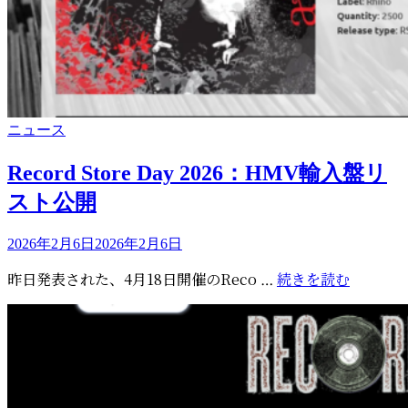
カ
ニュース
テ
ゴ
Record Store Day 2026：HMV輸入盤リ
リ
スト公開
ー
投
2026年2月6日
2026年2月6日
稿
Record
昨日発表された、4月18日開催のReco …
続きを読む
日:
Store
Day
2026：
HMV
輸
入