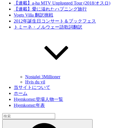
【連載】a-ha MTV Unplugged Tour (2018/オスロ)
【連載】愛に溢れたハプニング旅行
Vogts Villa 翻訳挑戦
2012年誕生日コンサート＆ブックフェス
トミーネ・ノルウェー語歌詞翻訳
Nostalgi 3Millioner
Hvis du vil
当サイトについて
ホーム
Hjemkomst:登場人物一覧
Hjemkomst:年表
検
索:
検
索