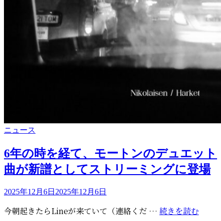
カ
ニュース
テ
ゴ
6年の時を経て、モートンのデュエット
リ
曲が新譜としてストリーミングに登場
ー
投
2025年12月6日
2025年12月6日
稿
6
今朝起きたらLineが来ていて（連絡くだ …
続きを読む
日: