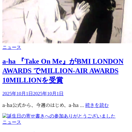
位
と
に
し
な
て
っ
ス
て
ト
40
リ
年・
ー
カ
ニュース
マ
ミ
テ
グ
ン
ゴ
a-ha 『Take On Me』がBMI LONDON
ネ
グ
リ
が
AWARDS でMILLION-AIR AWARDS
に
ー
NRK
登
10MILLIONを受賞
イ
場
ン
投
2025年10月1日
2025年10月1日
タ
稿
ビ
a-
a-ha公式から、今週のはじめ、a-ha …
続きを読む
日:
ュ
ha
ー
『Take
カ
ニュース
On
テ
Me』