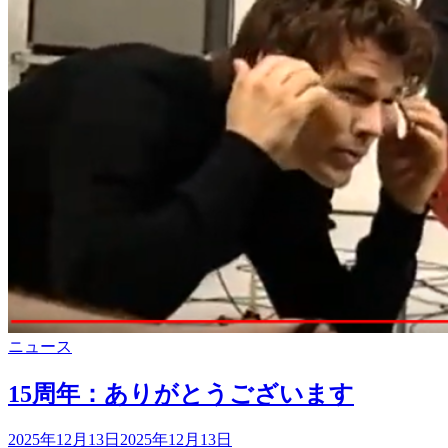
カ
ニュース
テ
ゴ
15周年：ありがとうございます
リ
ー
投
2025年12月13日
2025年12月13日