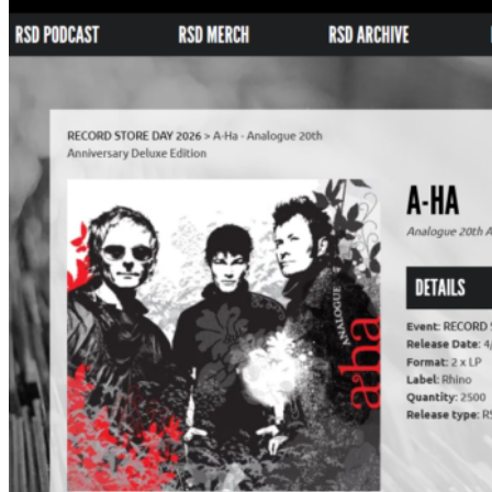
盤
リ
ス
ト
公
開