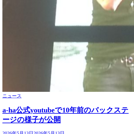
し
た
カ
ニュース
テ
ゴ
a-ha公式youtubeで10年前のバックステ
リ
ージの様子が公開
ー
投
2026年5月13日
2026年5月13日