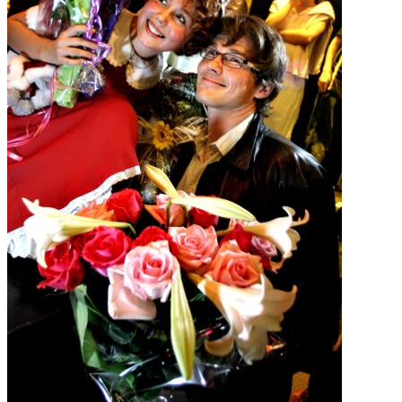
日！
a-
ha
は
『Analog
20
周
年
デ
ラ
ッ
ク
ス
バ
ー
ジ
ョ
ン』