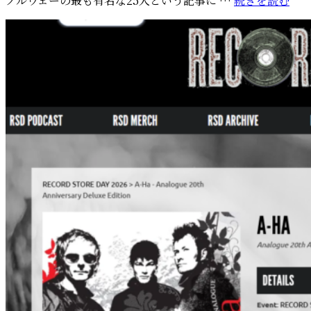
ノルウェーの最も有名な25人という記事に …
続きを読む
様
日:
ル
子
ウ
が
ェ
公
ー
開
の
最
も
有
名
な
25
人
に
モ
ー
ト
ン