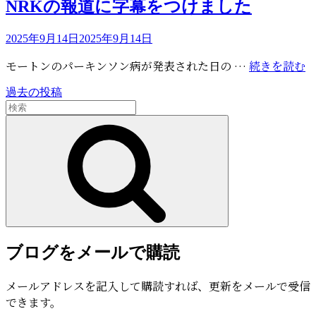
が
ゴ
NRKの報道に字幕をつけました
ー
と
リ
40
ー
う
投
2025年9月14日
2025年9月14日
周
ご
稿
年
N
モートンのパーキンソン病が発表された日の …
続きを読む
ざ
日:
セ
の
い
レ
過去の投稿
投
報
ま
検
ブ
道
し
稿
索:
検
レ
に
た
索
ナ
ー
字
シ
ビ
幕
ョ
を
ゲ
ン
つ
レ
ー
け
ポ
ま
シ
ー
し
ブログをメールで購読
ョ
ト
た
＜
ン
メールアドレスを記入して購読すれば、更新をメールで受信
追
できます。
記