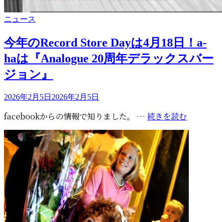
カ
ニュース
テ
ゴ
今年のRecord Store Dayは4月18日！a-
リ
haは『Analogue 20周年デラックスバー
ー
ジョン』
投
2026年2月5日
2026年2月5日
稿
今
facebookからの情報で知りました。 …
続きを読む
日:
年
の
Record
Store
Day
は
4
月
18