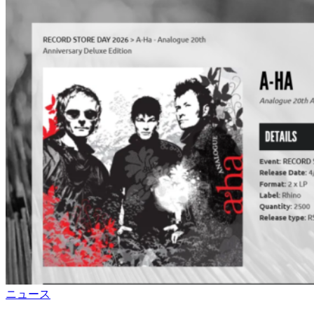
ユ
ニ
オ
ン
で
の
販
売
枚
数
カ
ニュース
テ