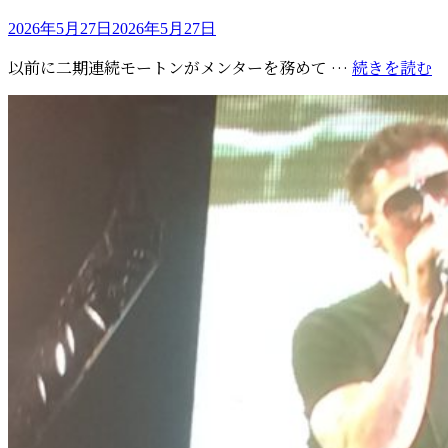
ジ
投
ル
2026年5月27日
2026年5月27日
稿
戦
『
以前に二期連続モートンがメンターを務めて …
続きを読む
日:
で
V
ノ
N
ル
B
ウ
S
ェ
に
ー
て
が
『
勝
が
利
歌
し
わ
『
れ
O
決
M
勝
が
へ
流
れ
ま