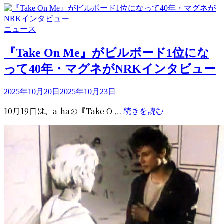
年
の
時
カ
ニュース
を
テ
経
ゴ
『Take On Me』がビルボード1位にな
て、
リ
って40年・マグネがNRKインタビュー
モ
ー
ー
投
ト
2025年10月20日
2025年10月23日
稿
ン
『Take
10月19日は、a-haの『Take O …
続きを読む
日:
の
On
デ
Me』
ュ
が
エ
ビ
ッ
ル
ト
ボ
曲
ー
が
ド
新
1
譜