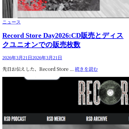
カ
ニュース
テ
ゴ
Record Store Day2026:CD販売とディス
リ
クユニオンでの販売枚数
ー
投
2026年3月21日
2026年3月21日
稿
Record
先日お伝えした、Record Store …
続きを読む
日:
Store
Day2026:CD
販
売
と
デ
ィ
ス
ク