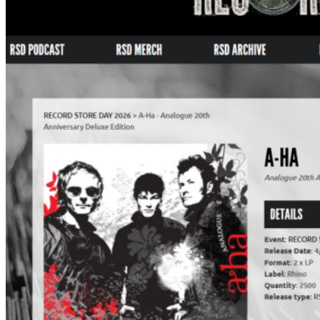
報：
CD
販
売
と
オ
ン
ラ
イ
ン
販
売
に
つ
い
て