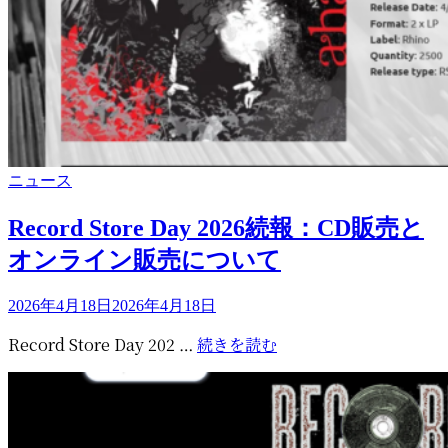
カ
ニュース
テ
ゴ
Record Store Day 2026続報：CD販売と
リ
オンライン販売について
ー
投
2026年4月18日
2026年4月18日
稿
Record
Record Store Day 202 …
続きを読む
日:
Store
Day
2026
続