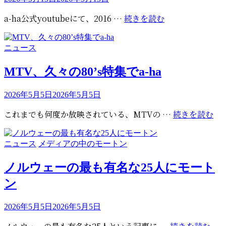
稿
a-
a-ha公式youtubeにて、2016 …
続きを読む
日:
ha
公
カ
ニュース
式
テ
youtube
ゴ
MTV、久々の80’s特集でa-ha
で
リ
10
ー
投
2026年5月5日
2026年5月5日
年
稿
前
M
これまでも何度か放映されている、MTVの …
続きを読む
日:
の
久
バ
の
カ
ニュース
メディアの中のモートン
ッ
80’
テ
ク
特
ゴ
ノルウェーの最も有名な25人にモート
ス
集
リ
テ
ン
で
ー
ー
a-
ジ
ha
投
2026年5月5日
2026年5月5日
の
稿
ノ