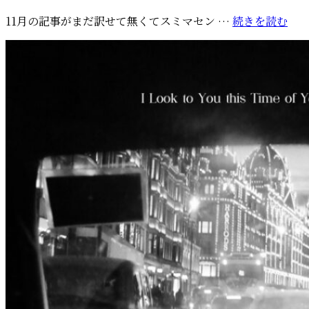
稿
15
11月の記事がまだ訳せて無くてスミマセン …
続きを読む
日:
周
年：
あ
り
が
と
う
ご
ざ
い
ま
す