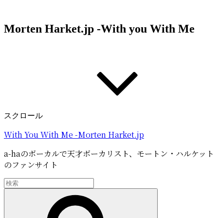
コ
ン
Morten Harket.jp -With you With Me
テ
ン
ツ
へ
ス
キ
ッ
プ
スクロール
With You With Me -Morten Harket.jp
a-haのボーカルで天才ボーカリスト、モートン・ハルケット
のファンサイト
検
索:
検
索