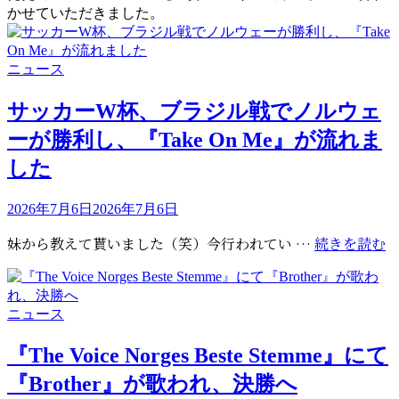
かせていただきました。
カ
ニュース
テ
ゴ
サッカーW杯、ブラジル戦でノルウェ
リ
ーが勝利し、『Take On Me』が流れま
ー
した
投
2026年7月6日
2026年7月6日
稿
サ
妹から教えて貰いました（笑）今行われてい …
続きを読む
日:
ッ
カ
ー
カ
ニュース
テ
杯
ゴ
『The Voice Norges Beste Stemme』にて
ブ
リ
『Brother』が歌われ、決勝へ
ラ
ー