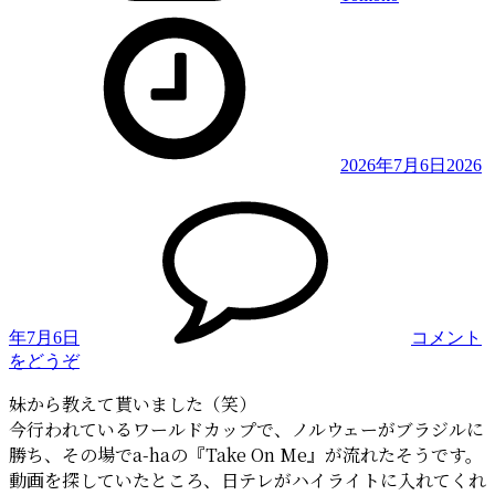
2026年7月6日
2026
年7月6日
コメント
(サ
をどうぞ
ッ
妹から教えて貰いました（笑）
カ
今行われているワールドカップで、ノルウェーがブラジルに
ー
勝ち、その場でa-haの『Take On Me』が流れたそうです。
W
杯、
動画を探していたところ、日テレがハイライトに入れてくれ