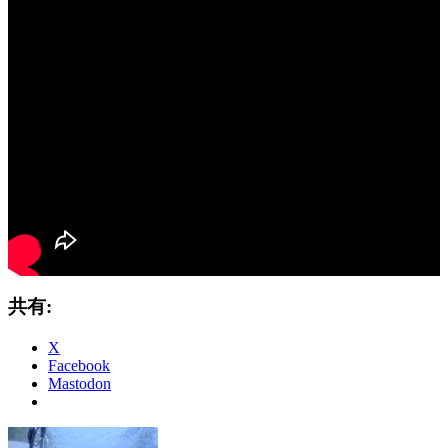
共有:
X
Facebook
Mastodon