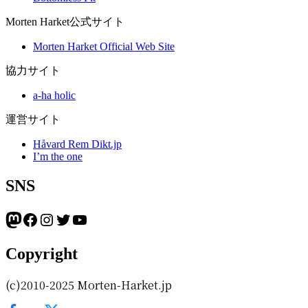
Morten Harket公式サイト
Morten Harket Official Web Site
協力サイト
a-ha holic
運営サイト
Håvard Rem Dikt.jp
I’m the one
SNS
Mastodon
Facebook
Instagram
Twitter
YouTube
Copyright
(c)2010-2025 Morten-Harket.jp