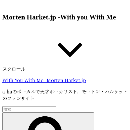
コ
ン
Morten Harket.jp -With you With Me
テ
ン
ツ
へ
ス
キ
ッ
プ
スクロール
With You With Me -Morten Harket.jp
a-haのボーカルで天才ボーカリスト、モートン・ハルケット
のファンサイト
検
索:
検
索