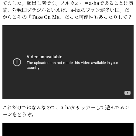
ブ
てました。頭出し済です。ノルウェー＝a-haであることは勿
ラ
論、対戦国ブラジルといえば、a-haのファンが多い国。だ
ジ
からこその『Take On Me』だった可能性もあったりして？
ル
戦
で
ノ
ル
ウ
ェ
ー
が
勝
利
し、
『Take
On
これだけではなんなので、a-haがサッカーして遊んでるシ
Me』
ーンをどうぞ。
が
流
れ
ま