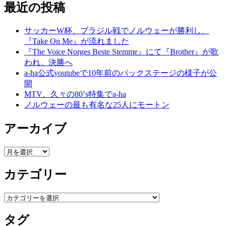
最近の投稿
サッカーW杯、ブラジル戦でノルウェーが勝利し、
『Take On Me』が流れました
『The Voice Norges Beste Stemme』にて『Brother』が歌
われ、決勝へ
a-ha公式youtubeで10年前のバックステージの様子が公
開
MTV、久々の80’s特集でa-ha
ノルウェーの最も有名な25人にモートン
アーカイブ
ア
ー
カテゴリー
カ
イ
ブ
カ
テ
タグ
ゴ