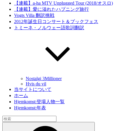
【連載】a-ha MTV Unplugged Tour (2018/オスロ)
【連載】愛に溢れたハプニング旅行
Vogts Villa 翻訳挑戦
2012年誕生日コンサート＆ブックフェス
トミーネ・ノルウェー語歌詞翻訳
Nostalgi 3Millioner
Hvis du vil
当サイトについて
ホーム
Hjemkomst:登場人物一覧
Hjemkomst:年表
検
索:
検
索