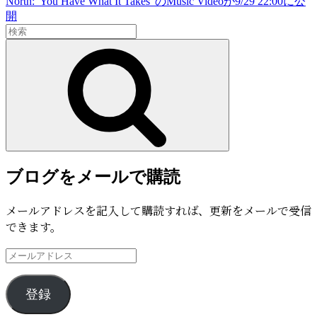
North:”You Have What It Takes”のMusic Videoが9/29 22:00に公
ー
前
開
シ
検
の
索:
投
検
ョ
稿
索
ン
ブログをメールで購読
メールアドレスを記入して購読すれば、更新をメールで受信
できます。
メ
ー
ル
登録
ア