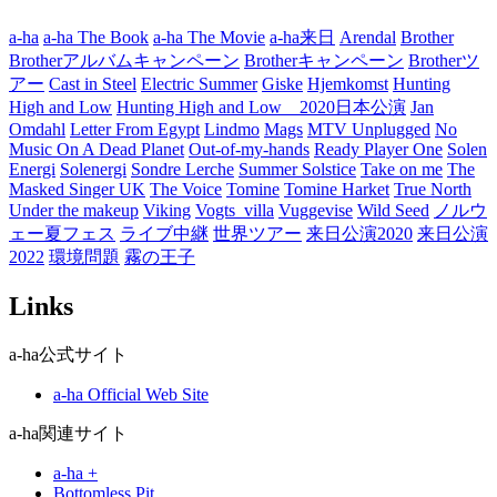
リ
ー
a-ha
a-ha The Book
a-ha The Movie
a-ha来日
Arendal
Brother
Brotherアルバムキャンペーン
Brotherキャンペーン
Brotherツ
アー
Cast in Steel
Electric Summer
Giske
Hjemkomst
Hunting
High and Low
Hunting High and Low 2020日本公演
Jan
Omdahl
Letter From Egypt
Lindmo
Mags
MTV Unplugged
No
Music On A Dead Planet
Out-of-my-hands
Ready Player One
Solen
Energi
Solenergi
Sondre Lerche
Summer Solstice
Take on me
The
Masked Singer UK
The Voice
Tomine
Tomine Harket
True North
Under the makeup
Viking
Vogts_villa
Vuggevise
Wild Seed
ノルウ
ェー夏フェス
ライブ中継
世界ツアー
来日公演2020
来日公演
2022
環境問題
霧の王子
Links
a-ha公式サイト
a-ha Official Web Site
a-ha関連サイト
a-ha +
Bottomless Pit