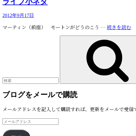
ライブ小ネタ
日
リ
お
ー
投
2012年9月17日
誕
稿
生
ラ
マーティン（前座） モートンがどうのこう …
続きを読む
日:
日
イ
検
ラ
ブ
索:
イ
小
ブ
ネ
タ
ブログをメールで購読
メールアドレスを記入して購読すれば、更新をメールで受信
メ
ー
ル