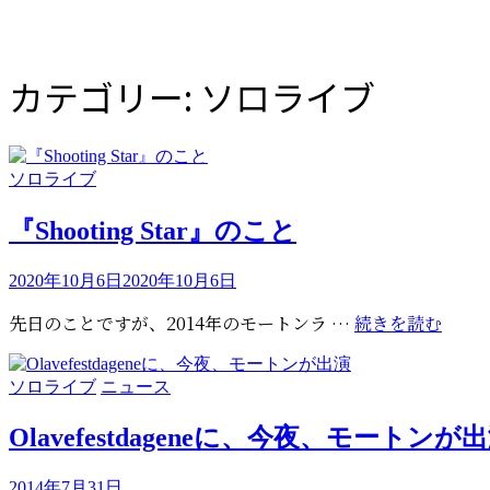
カテゴリー:
ソロライブ
カ
ソロライブ
テ
ゴ
『Shooting Star』のこと
リ
ー
投
2020年10月6日
2020年10月6日
稿
『Sho
先日のことですが、2014年のモートンラ …
続きを読む
日:
Star
の
カ
ソロライブ
ニュース
こ
テ
と
ゴ
Olavefestdageneに、今夜、モートンが
リ
ー
投
2014年7月31日