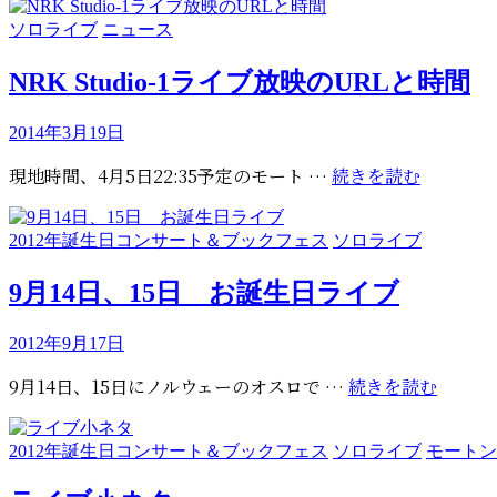
夏
ト
カ
ソロライブ
ニュース
フ
ン
テ
ェ
の
ゴ
NRK Studio-1ライブ放映のURLと時間
ス
NR
リ
の
Stu
ー
投
2014年3月19日
模
ラ
稿
様
イ
NRK
現地時間、4月5日22:35予定のモート …
続きを読む
日:
ブ
Studio-
が
1
カ
2012年誕生日コンサート＆ブックフェス
ソロライブ
1
ラ
テ
曲
イ
ゴ
9月14日、15日 お誕生日ライブ
だ
ブ
リ
け
放
ー
投
2012年9月17日
先
映
稿
出
の
9
9月14日、15日にノルウェーのオスロで …
続きを読む
日:
し
URL
月
と
14
カ
2012年誕生日コンサート＆ブックフェス
ソロライブ
モートン
時
日、
テ
間
15
ゴ