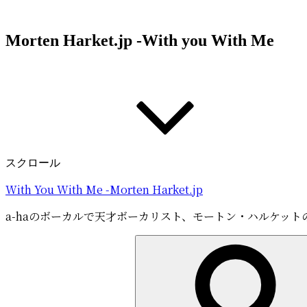
コ
ン
Morten Harket.jp -With you With Me
テ
ン
ツ
へ
ス
キ
ッ
プ
スクロール
With You With Me -Morten Harket.jp
a-haのボーカルで天才ボーカリスト、モートン・ハルケット
検
索: