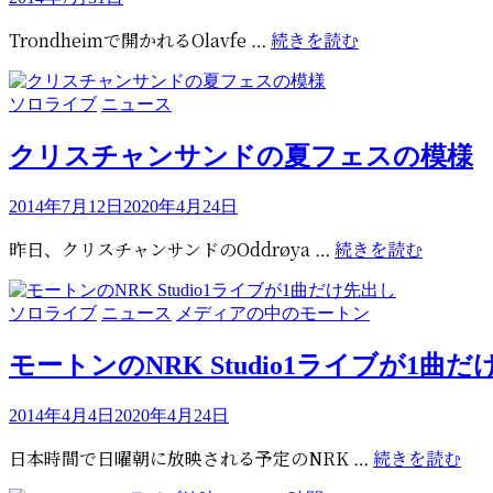
稿
Olavefestdagen
Trondheimで開かれるOlavfe …
続きを読む
日:
に、
今
カ
ソロライブ
ニュース
夜、
テ
モ
ゴ
クリスチャンサンドの夏フェスの模様
ー
リ
ト
ー
投
2014年7月12日
2020年4月24日
ン
稿
が
ク
昨日、クリスチャンサンドのOddrøya …
続きを読む
日:
出
リ
演
ス
カ
ソロライブ
ニュース
メディアの中のモートン
チ
テ
ャ
ゴ
モートンのNRK Studio1ライブが1曲
ン
リ
サ
ー
投
2014年4月4日
2020年4月24日
ン
稿
ド
モ
日本時間で日曜朝に放映される予定のNRK …
続きを読む
日:
の
ー