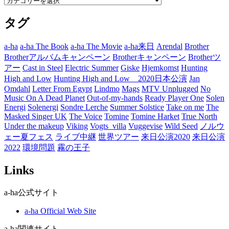
テ
タグ
ゴ
リ
ー
a-ha
a-ha The Book
a-ha The Movie
a-ha来日
Arendal
Brother
Brotherアルバムキャンペーン
Brotherキャンペーン
Brotherツ
アー
Cast in Steel
Electric Summer
Giske
Hjemkomst
Hunting
High and Low
Hunting High and Low 2020日本公演
Jan
Omdahl
Letter From Egypt
Lindmo
Mags
MTV Unplugged
No
Music On A Dead Planet
Out-of-my-hands
Ready Player One
Solen
Energi
Solenergi
Sondre Lerche
Summer Solstice
Take on me
The
Masked Singer UK
The Voice
Tomine
Tomine Harket
True North
Under the makeup
Viking
Vogts_villa
Vuggevise
Wild Seed
ノルウ
ェー夏フェス
ライブ中継
世界ツアー
来日公演2020
来日公演
2022
環境問題
霧の王子
Links
a-ha公式サイト
a-ha Official Web Site
a-ha関連サイト