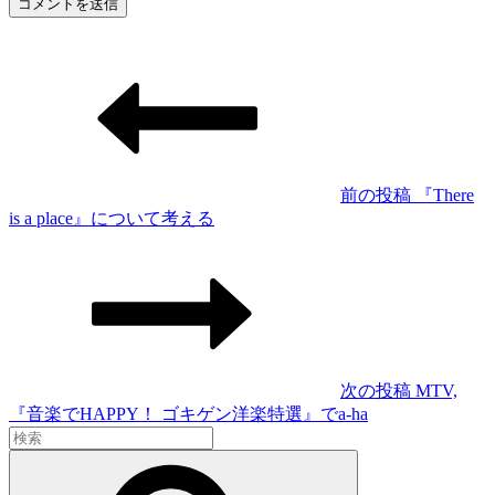
投
稿
ナ
ビ
ゲ
前の投稿
『There
前
is a place』について考える
ー
の
シ
投
稿
ョ
ン
次の投稿
MTV,
次
『音楽でHAPPY！ ゴキゲン洋楽特選』でa-ha
検
の
索:
投
検
索
稿