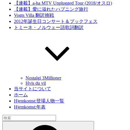
【連載】a-ha MTV Unplugged Tour (2018/オスロ)
【連載】愛に溢れたハプニング旅行
Vogts Villa 翻訳挑戦
2012年誕生日コンサート＆ブックフェス
トミーネ・ノルウェー語歌詞翻訳
Nostalgi 3Millioner
Hvis du vil
当サイトについて
ホーム
Hjemkomst:登場人物一覧
Hjemkomst:年表
検
索:
検
索