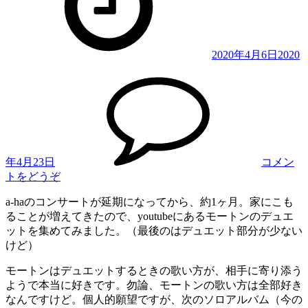
2020年4月6日
2020
年4月23日
コメン
(Morten
トをどうぞ
の
a-haのコンサートが延期になってから、約1ヶ月。家にこも
デ
ることが増えてきたので、youtubeにあるモートンのデュエ
ュ
ットを集めてみました。（最後のはデュエット部分が少ない
エ
けど）
ッ
ト
モートンはデュエットするときの歌い方が、相手に寄り添う
を
ようで本当に好きです。勿論、モートンの歌い方は全部好き
集
なんですけど。個人的願望ですが、次のソロアルバム（今の
め