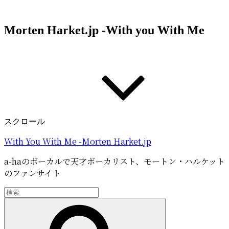
コ
ン
Morten Harket.jp -With you With Me
テ
ン
ツ
へ
ス
キ
ッ
プ
スクロール
With You With Me -Morten Harket.jp
a-haのボーカルで天才ボーカリスト、モートン・ハルケット
のファンサイト
検
索:
検
索