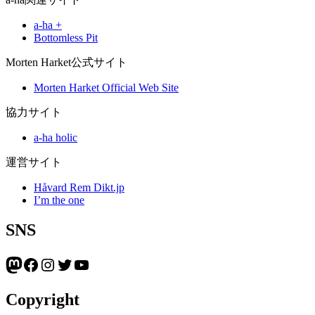
a-ha +
Bottomless Pit
Morten Harket公式サイト
Morten Harket Official Web Site
協力サイト
a-ha holic
運営サイト
Håvard Rem Dikt.jp
I’m the one
SNS
Mastodon
Facebook
Instagram
Twitter
YouTube
Copyright