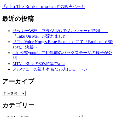
『a-ha The Book』amazonでの販売ページ
最近の投稿
サッカーW杯、ブラジル戦でノルウェーが勝利し、
『Take On Me』が流れました
『The Voice Norges Beste Stemme』にて『Brother』が歌
われ、決勝へ
a-ha公式youtubeで10年前のバックステージの様子が公
開
MTV、久々の80’s特集でa-ha
ノルウェーの最も有名な25人にモートン
アーカイブ
ア
ー
カテゴリー
カ
イ
ブ
カ