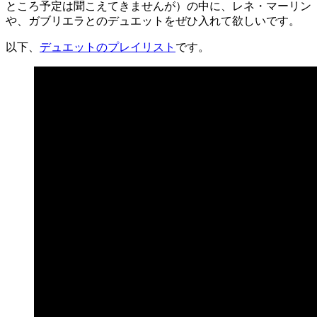
ところ予定は聞こえてきませんが）の中に、レネ・マーリン
て
や、ガブリエラとのデュエットをぜひ入れて欲しいです。
み
ま
以下、
デュエットのプレイリスト
です。
し
た)