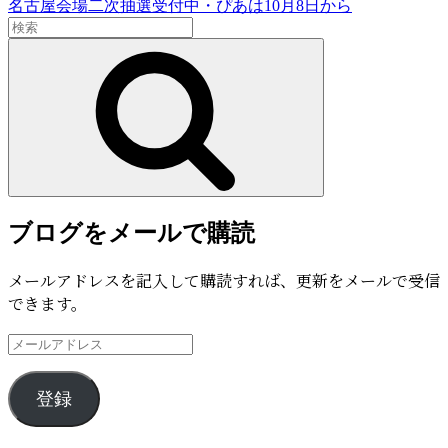
次
名古屋会場二次抽選受付中・ぴあは10月8日から
検
の
索:
投
検
索
稿
ブログをメールで購読
メールアドレスを記入して購読すれば、更新をメールで受信
できます。
メ
ー
ル
登録
ア
ド