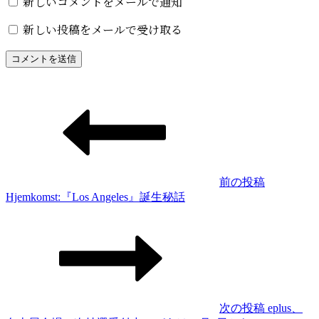
新しいコメントをメールで通知
新しい投稿をメールで受け取る
投
稿
ナ
ビ
ゲ
前の投稿
前
Hjemkomst:『Los Angeles』誕生秘話
ー
の
シ
投
稿
ョ
ン
次の投稿
eplus、