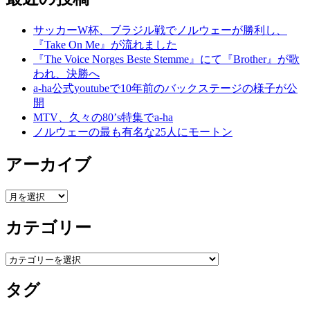
サッカーW杯、ブラジル戦でノルウェーが勝利し、
『Take On Me』が流れました
『The Voice Norges Beste Stemme』にて『Brother』が歌
われ、決勝へ
a-ha公式youtubeで10年前のバックステージの様子が公
開
MTV、久々の80’s特集でa-ha
ノルウェーの最も有名な25人にモートン
アーカイブ
ア
ー
カテゴリー
カ
イ
ブ
カ
テ
タグ
ゴ
リ