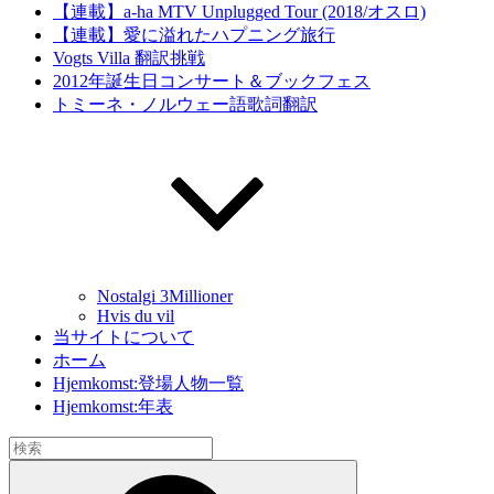
【連載】a-ha MTV Unplugged Tour (2018/オスロ)
【連載】愛に溢れたハプニング旅行
Vogts Villa 翻訳挑戦
2012年誕生日コンサート＆ブックフェス
トミーネ・ノルウェー語歌詞翻訳
Nostalgi 3Millioner
Hvis du vil
当サイトについて
ホーム
Hjemkomst:登場人物一覧
Hjemkomst:年表
検
索:
検
索