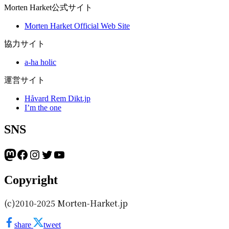
Morten Harket公式サイト
Morten Harket Official Web Site
協力サイト
a-ha holic
運営サイト
Håvard Rem Dikt.jp
I’m the one
SNS
Mastodon
Facebook
Instagram
Twitter
YouTube
Copyright
(c)2010-2025 Morten-Harket.jp
share
tweet