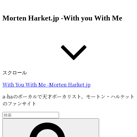
コ
ン
Morten Harket.jp -With you With Me
テ
ン
ツ
へ
ス
キ
ッ
プ
スクロール
With You With Me -Morten Harket.jp
a-haのボーカルで天才ボーカリスト、モートン・ハルケット
のファンサイト
検
索:
検
索