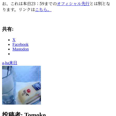
レ
お、これは本日23：59までの
オフィシャル先行
とは別とな
オ
ります。リンクは
こちら。
ー
ダ
ー、
共有:
ぴ
あ
X
で
Facebook
プ
Mastodon
レ
リ
ザ
タ
a-ha来日
ー
グ
ブ
受
付
中)
投稿者:
Tomoko