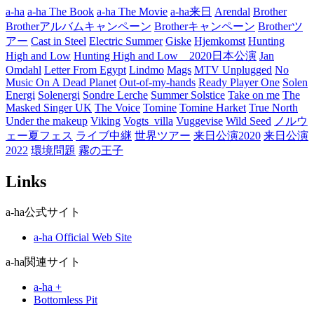
ー
a-ha
a-ha The Book
a-ha The Movie
a-ha来日
Arendal
Brother
Brotherアルバムキャンペーン
Brotherキャンペーン
Brotherツ
アー
Cast in Steel
Electric Summer
Giske
Hjemkomst
Hunting
High and Low
Hunting High and Low 2020日本公演
Jan
Omdahl
Letter From Egypt
Lindmo
Mags
MTV Unplugged
No
Music On A Dead Planet
Out-of-my-hands
Ready Player One
Solen
Energi
Solenergi
Sondre Lerche
Summer Solstice
Take on me
The
Masked Singer UK
The Voice
Tomine
Tomine Harket
True North
Under the makeup
Viking
Vogts_villa
Vuggevise
Wild Seed
ノルウ
ェー夏フェス
ライブ中継
世界ツアー
来日公演2020
来日公演
2022
環境問題
霧の王子
Links
a-ha公式サイト
a-ha Official Web Site
a-ha関連サイト
a-ha +
Bottomless Pit