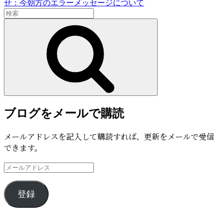
次
せ：今朝方のエラーメッセージについて
検
の
索:
投
検
稿
索
ブログをメールで購読
メールアドレスを記入して購読すれば、更新をメールで受信
できます。
メ
ー
ル
登録
ア
ド