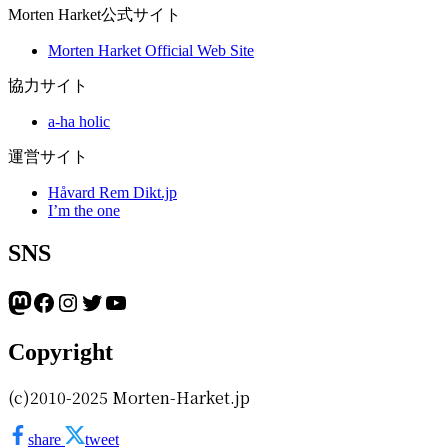
Morten Harket公式サイト
Morten Harket Official Web Site
協力サイト
a-ha holic
運営サイト
Håvard Rem Dikt.jp
I’m the one
SNS
Mastodon
Facebook
Instagram
Twitter
YouTube
Copyright
(c)2010-2025 Morten-Harket.jp
share
tweet