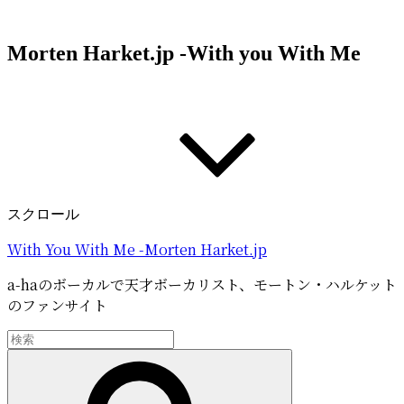
コ
ン
Morten Harket.jp -With you With Me
テ
ン
ツ
へ
ス
キ
ッ
プ
スクロール
With You With Me -Morten Harket.jp
a-haのボーカルで天才ボーカリスト、モートン・ハルケット
のファンサイト
検
索:
検
索