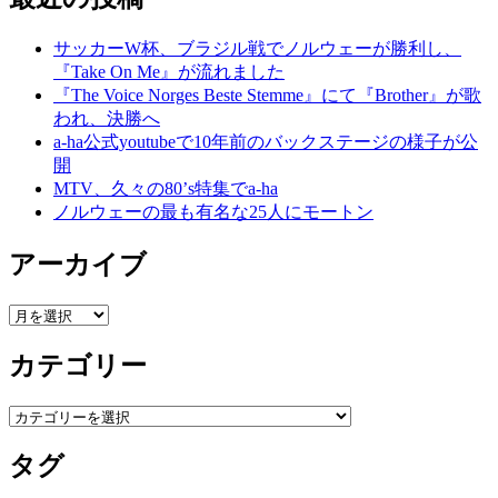
サッカーW杯、ブラジル戦でノルウェーが勝利し、
『Take On Me』が流れました
『The Voice Norges Beste Stemme』にて『Brother』が歌
われ、決勝へ
a-ha公式youtubeで10年前のバックステージの様子が公
開
MTV、久々の80’s特集でa-ha
ノルウェーの最も有名な25人にモートン
アーカイブ
ア
ー
カテゴリー
カ
イ
ブ
カ
テ
タグ
ゴ
リ