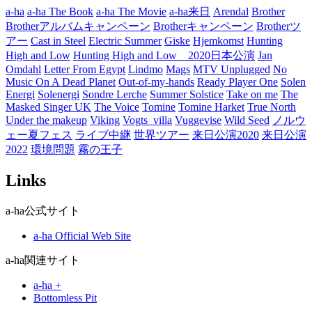
ー
a-ha
a-ha The Book
a-ha The Movie
a-ha来日
Arendal
Brother
Brotherアルバムキャンペーン
Brotherキャンペーン
Brotherツ
アー
Cast in Steel
Electric Summer
Giske
Hjemkomst
Hunting
High and Low
Hunting High and Low 2020日本公演
Jan
Omdahl
Letter From Egypt
Lindmo
Mags
MTV Unplugged
No
Music On A Dead Planet
Out-of-my-hands
Ready Player One
Solen
Energi
Solenergi
Sondre Lerche
Summer Solstice
Take on me
The
Masked Singer UK
The Voice
Tomine
Tomine Harket
True North
Under the makeup
Viking
Vogts_villa
Vuggevise
Wild Seed
ノルウ
ェー夏フェス
ライブ中継
世界ツアー
来日公演2020
来日公演
2022
環境問題
霧の王子
Links
a-ha公式サイト
a-ha Official Web Site
a-ha関連サイト
a-ha +
Bottomless Pit