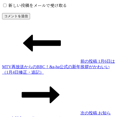
新しい投稿をメールで受け取る
投
稿
ナ
ビ
ゲ
前の投稿
1月6日は
MTV再放送からのBBC！&a-ha公式の新年挨拶がかわいい
ー
前
（1月4日修正・追記）
シ
の
投
ョ
稿
ン
次の投稿
お知ら