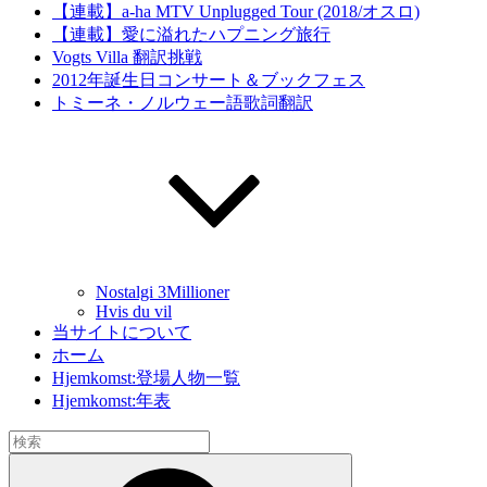
【連載】a-ha MTV Unplugged Tour (2018/オスロ)
【連載】愛に溢れたハプニング旅行
Vogts Villa 翻訳挑戦
2012年誕生日コンサート＆ブックフェス
トミーネ・ノルウェー語歌詞翻訳
Nostalgi 3Millioner
Hvis du vil
当サイトについて
ホーム
Hjemkomst:登場人物一覧
Hjemkomst:年表
検
索:
検
索