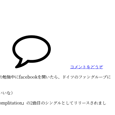
(6
年
の
時
を
経
て、
コメントをどうぞ
モ
ー
強中にfacebookを開いたら、ドイツのファングループに
ト
ン
の
いいな）
デ
ュ
『Complitation』の2曲目のシングルとしてリリースされまし
エ
ッ