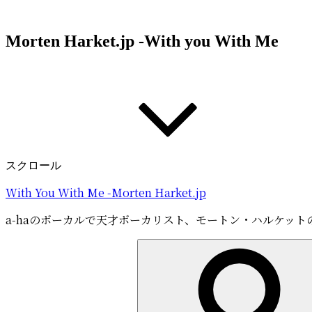
コ
ン
Morten Harket.jp -With you With Me
テ
ン
ツ
へ
ス
キ
ッ
プ
スクロール
With You With Me -Morten Harket.jp
a-haのボーカルで天才ボーカリスト、モートン・ハルケット
検
索: