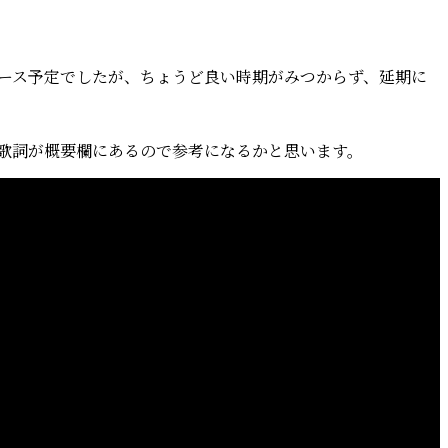
ト
曲
が
新
リリース予定でしたが、ちょうど良い時期がみつからず、延期に
譜
と
し
歌詞が概要欄にあるので参考になるかと思います。
て
ス
ト
リ
ー
ミ
ン
グ
に
登
場)