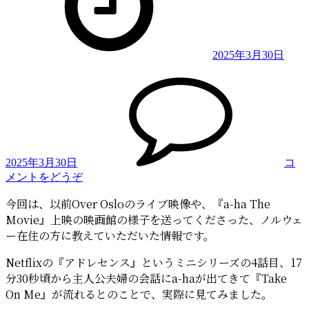
2025年3月30日
2025年3月30日
コ
(Netflix
メントをどうぞ
の
今回は、以前Over Osloのライブ映像や、『a-ha The
ド
Movie』上映の映画館の様子を送ってくださった、ノルウェ
ラ
マ
ー在住の方に教えていただいた情報です。
で
Netflixの『アドレセンス』というミニシリーズの4話目、17
『Take
On
分30秒頃から主人公夫婦の会話にa-haが出てきて『Take
Me』)
On Me』が流れるとのことで、実際に見てみました。