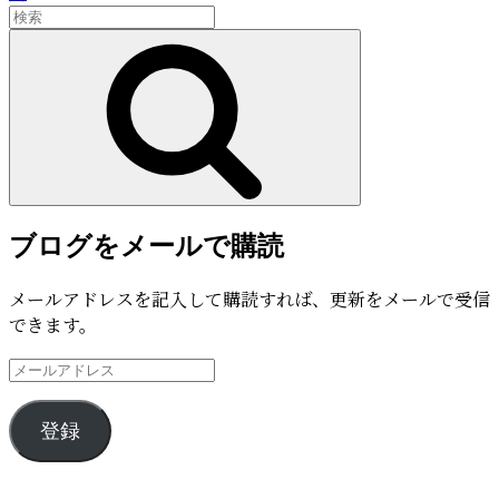
シ
検
の
索:
投
検
ョ
稿
索
ン
ブログをメールで購読
メールアドレスを記入して購読すれば、更新をメールで受信
できます。
メ
ー
ル
登録
ア
ド
レ