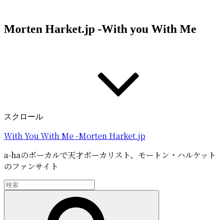
コ
ン
Morten Harket.jp -With you With Me
テ
ン
ツ
へ
ス
キ
ッ
プ
スクロール
With You With Me -Morten Harket.jp
a-haのボーカルで天才ボーカリスト、モートン・ハルケット
のファンサイト
検
索:
検
索