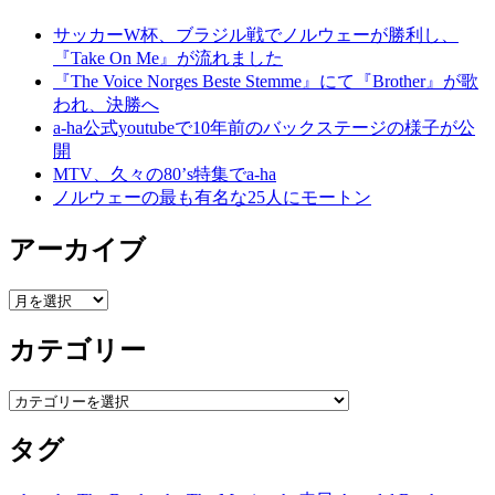
サッカーW杯、ブラジル戦でノルウェーが勝利し、
『Take On Me』が流れました
『The Voice Norges Beste Stemme』にて『Brother』が歌
われ、決勝へ
a-ha公式youtubeで10年前のバックステージの様子が公
開
MTV、久々の80’s特集でa-ha
ノルウェーの最も有名な25人にモートン
アーカイブ
ア
ー
カテゴリー
カ
イ
ブ
カ
テ
タグ
ゴ
リ
ー