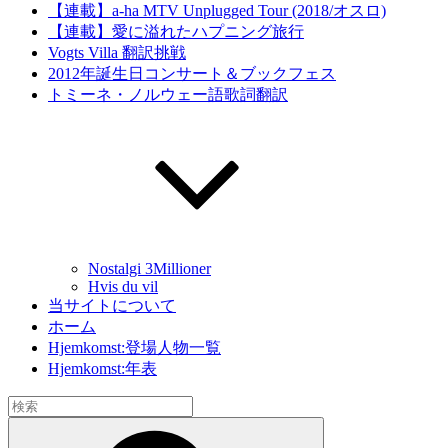
【連載】a-ha MTV Unplugged Tour (2018/オスロ)
【連載】愛に溢れたハプニング旅行
Vogts Villa 翻訳挑戦
2012年誕生日コンサート＆ブックフェス
トミーネ・ノルウェー語歌詞翻訳
Nostalgi 3Millioner
Hvis du vil
当サイトについて
ホーム
Hjemkomst:登場人物一覧
Hjemkomst:年表
検
索:
検
索