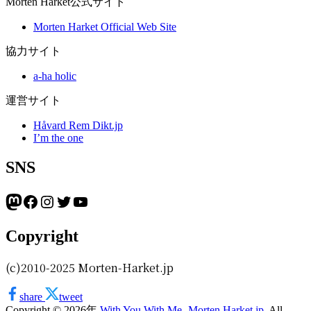
Morten Harket公式サイト
Morten Harket Official Web Site
協力サイト
a-ha holic
運営サイト
Håvard Rem Dikt.jp
I’m the one
SNS
Mastodon
Facebook
Instagram
Twitter
YouTube
Copyright
(c)2010-2025 Morten-Harket.jp
share
tweet
Copyright © 2026年
With You With Me -Morten Harket.jp
. All