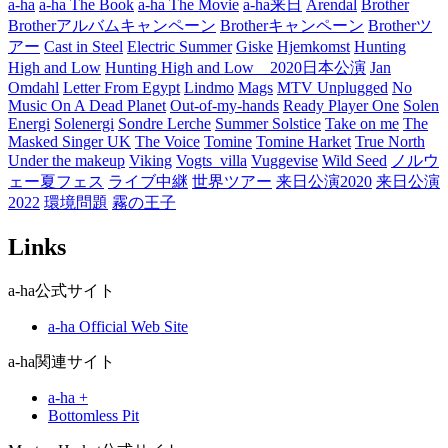
a-ha
a-ha The Book
a-ha The Movie
a-ha来日
Arendal
Brother
Brotherアルバムキャンペーン
Brotherキャンペーン
Brotherツ
アー
Cast in Steel
Electric Summer
Giske
Hjemkomst
Hunting
High and Low
Hunting High and Low 2020日本公演
Jan
Omdahl
Letter From Egypt
Lindmo
Mags
MTV Unplugged
No
Music On A Dead Planet
Out-of-my-hands
Ready Player One
Solen
Energi
Solenergi
Sondre Lerche
Summer Solstice
Take on me
The
Masked Singer UK
The Voice
Tomine
Tomine Harket
True North
Under the makeup
Viking
Vogts_villa
Vuggevise
Wild Seed
ノルウ
ェー夏フェス
ライブ中継
世界ツアー
来日公演2020
来日公演
2022
環境問題
霧の王子
Links
a-ha公式サイト
a-ha Official Web Site
a-ha関連サイト
a-ha +
Bottomless Pit