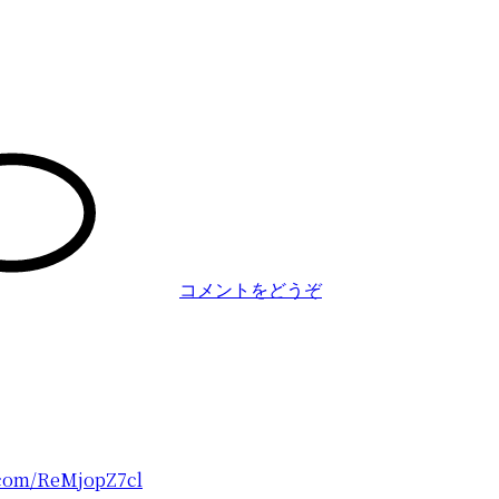
(「a-
ha
来
日
記
念
盤
コメントをどうぞ
リ
リ
ー
ス
記
念
ト
ー
r.com/ReMjopZ7cl
ク