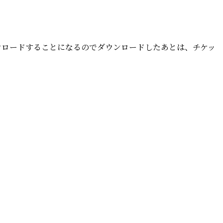
シ
ョ
ー」
開
ダウンロードすることになるのでダウンロードしたあとは、チケッ
催
先
着
70
名
招
待)