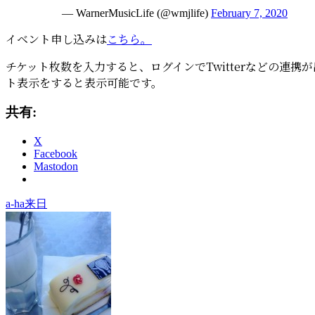
— WarnerMusicLife (@wmjlife)
February 7, 2020
イベント申し込みは
こちら。
チケット枚数を入力すると、ログインでTwitterなどの連
ト表示をすると表示可能です。
共有:
X
Facebook
Mastodon
タ
a-ha来日
グ