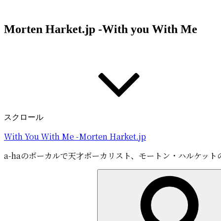
コ
ン
Morten Harket.jp -With you With Me
テ
ン
ツ
へ
ス
キ
ッ
プ
スクロール
With You With Me -Morten Harket.jp
a-haのボーカルで天才ボーカリスト、モートン・ハルケット
検
索: