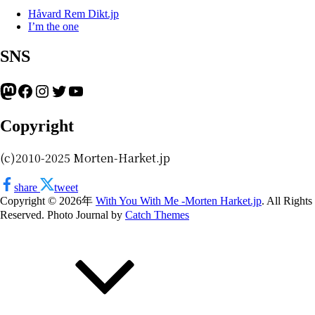
Håvard Rem Dikt.jp
I’m the one
SNS
Mastodon
Facebook
Instagram
Twitter
YouTube
Copyright
(c)2010-2025 Morten-Harket.jp
share
tweet
Copyright © 2026年
With You With Me -Morten Harket.jp
. All Rights
Reserved. Photo Journal by
Catch Themes
上
に
ス
ク
ロ
ー