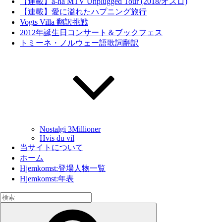
【連載】a-ha MTV Unplugged Tour (2018/オスロ)
【連載】愛に溢れたハプニング旅行
Vogts Villa 翻訳挑戦
2012年誕生日コンサート＆ブックフェス
トミーネ・ノルウェー語歌詞翻訳
Nostalgi 3Millioner
Hvis du vil
当サイトについて
ホーム
Hjemkomst:登場人物一覧
Hjemkomst:年表
検
索:
検
索