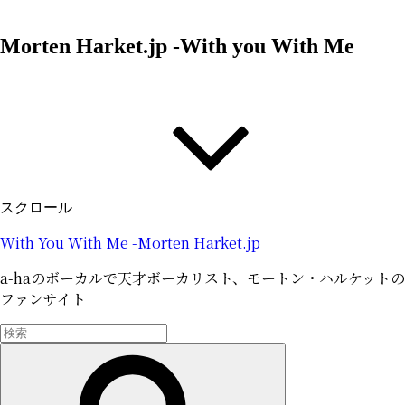
コ
ン
Morten Harket.jp -With you With Me
テ
ン
ツ
へ
ス
キ
ッ
プ
スクロール
With You With Me -Morten Harket.jp
a-haのボーカルで天才ボーカリスト、モートン・ハルケットの
ファンサイト
検
索:
検
索