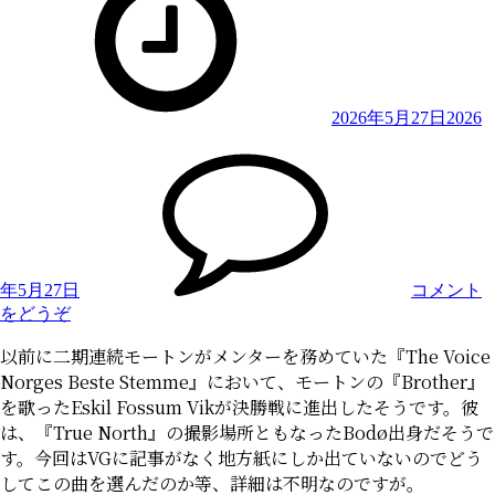
2026年5月27日
2026
年5月27日
コメント
(『The
をどうぞ
Voice
以前に二期連続モートンがメンターを務めていた『The Voice
Norges
Beste
Norges Beste Stemme』において、モートンの『Brother』
Stemme』
を歌ったEskil Fossum Vikが決勝戦に進出したそうです。彼
に
は、『True North』の撮影場所ともなったBodø出身だそうで
て
す。今回はVGに記事がなく地方紙にしか出ていないのでどう
『Brother』
してこの曲を選んだのか等、詳細は不明なのですが。
が