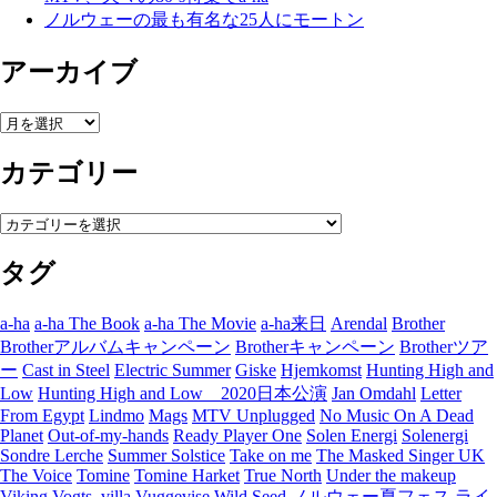
ノルウェーの最も有名な25人にモートン
アーカイブ
ア
ー
カテゴリー
カ
イ
ブ
カ
テ
タグ
ゴ
リ
ー
a-ha
a-ha The Book
a-ha The Movie
a-ha来日
Arendal
Brother
Brotherアルバムキャンペーン
Brotherキャンペーン
Brotherツア
ー
Cast in Steel
Electric Summer
Giske
Hjemkomst
Hunting High and
Low
Hunting High and Low 2020日本公演
Jan Omdahl
Letter
From Egypt
Lindmo
Mags
MTV Unplugged
No Music On A Dead
Planet
Out-of-my-hands
Ready Player One
Solen Energi
Solenergi
Sondre Lerche
Summer Solstice
Take on me
The Masked Singer UK
The Voice
Tomine
Tomine Harket
True North
Under the makeup
Viking
Vogts_villa
Vuggevise
Wild Seed
ノルウェー夏フェス
ライ