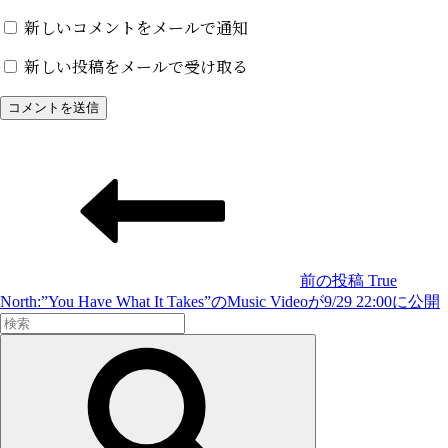
新しいコメントをメールで通知
新しい投稿をメールで受け取る
投
稿
ナ
ビ
ゲ
前の投稿
True
North:”You Have What It Takes”のMusic Videoが9/29 22:00に公開
ー
検
シ
索:
検
索
ョ
ン