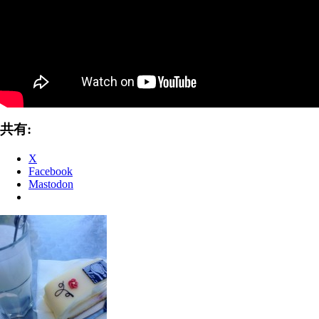
共有:
X
Facebook
Mastodon