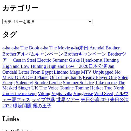
ー
カテゴリー
カ
イ
ブ
カ
テ
タグ
ゴ
リ
ー
a-ha
a-ha The Book
a-ha The Movie
a-ha来日
Arendal
Brother
Brotherアルバムキャンペーン
Brotherキャンペーン
Brotherツ
アー
Cast in Steel
Electric Summer
Giske
Hjemkomst
Hunting
High and Low
Hunting High and Low 2020日本公演
Jan
Omdahl
Letter From Egypt
Lindmo
Mags
MTV Unplugged
No
Music On A Dead Planet
Out-of-my-hands
Ready Player One
Solen
Energi
Solenergi
Sondre Lerche
Summer Solstice
Take on me
The
Masked Singer UK
The Voice
Tomine
Tomine Harket
True North
Under the makeup
Viking
Vogts_villa
Vuggevise
Wild Seed
ノルウ
ェー夏フェス
ライブ中継
世界ツアー
来日公演2020
来日公演
2022
環境問題
霧の王子
Links