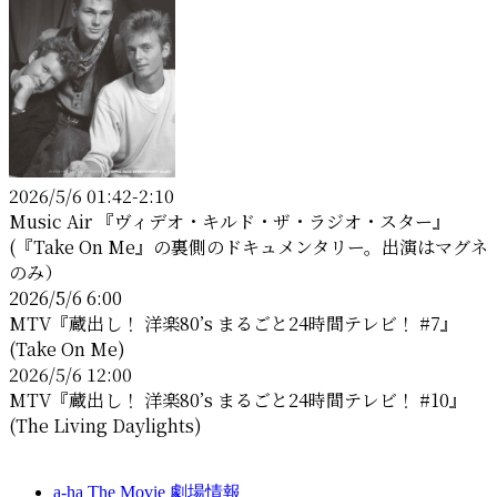
参
加
し
よ
う
キ
ャ
2026/5/6 01:42-2:10
ン
Music Air 『ヴィデオ・キルド・ザ・ラジオ・スター』
ペ
(『Take On Me』の裏側のドキュメンタリー。出演はマグネ
ー
のみ）
ン
2026/5/6 6:00
MTV『蔵出し！ 洋楽80’s まるごと24時間テレビ！ #7』
(Take On Me)
2026/5/6 12:00
MTV『蔵出し！ 洋楽80’s まるごと24時間テレビ！ #10』
(The Living Daylights)
a-ha The Movie 劇場情報