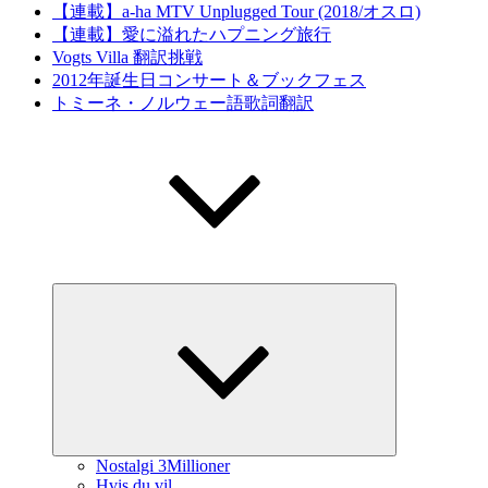
【連載】a-ha MTV Unplugged Tour (2018/オスロ)
【連載】愛に溢れたハプニング旅行
Vogts Villa 翻訳挑戦
2012年誕生日コンサート＆ブックフェス
トミーネ・ノルウェー語歌詞翻訳
サ
ブ
メ
ニ
ュ
ー
を
展
開
Nostalgi 3Millioner
Hvis du vil