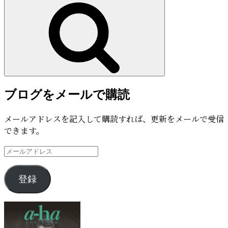
検
ェ
索
ー
で、
『Brother』
を
購
入
し
ブログをメールで購読
て
イ
メールアドレスを記入して購読すれば、更新をメールで受信
ギ
できます。
リ
ス
メ
の
ー
コ
ル
登録
ン
ア
サ
ド
ー
レ
ト
ス
に