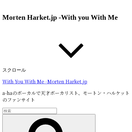
コ
ン
Morten Harket.jp -With you With Me
テ
ン
ツ
へ
ス
キ
ッ
プ
スクロール
With You With Me -Morten Harket.jp
a-haのボーカルで天才ボーカリスト、モートン・ハルケット
のファンサイト
検
索:
検
索