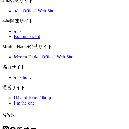
a-ha公式サイト
a-ha Official Web Site
a-ha関連サイト
a-ha +
Bottomless Pit
Morten Harket公式サイト
Morten Harket Official Web Site
協力サイト
a-ha holic
運営サイト
Håvard Rem Dikt.jp
I’m the one
SNS