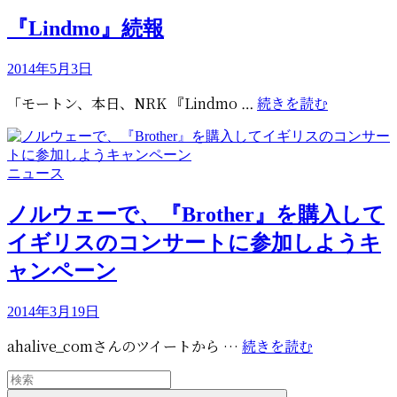
テ
ゴ
『Lindmo』続報
リ
ー
投
2014年5月3日
稿
『Lindm
「モートン、本日、NRK 『Lindmo …
続きを読む
日:
続
報
カ
ニュース
テ
ゴ
ノルウェーで、『Brother』を購入して
リ
イギリスのコンサートに参加しようキ
ー
ャンペーン
投
2014年3月19日
稿
ノ
ahalive_comさんのツイートから …
続きを読む
日:
ル
検
ウ
索: